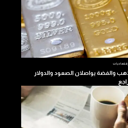
قتصاديات
هب والفضة يواصلان الصعود والدولار
اجع