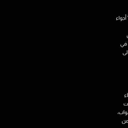
جواء
 في
لى
ء
ات
واب،
 من