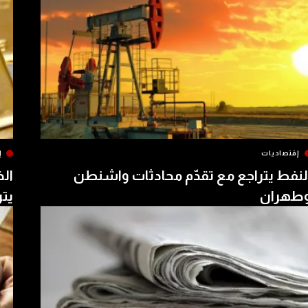
إقتصاديات
إ
لنفط يتراجع مع تقدّم محادثات واشنطن
الذ
طهران
يتر