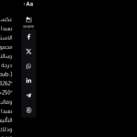
Aa
عكست 
SHARE
بعبدا 
الاستش
مجموعة
رسالته
درجة و
pub-
3262″
250″]
وقالت 
بعبدا 
التألي
وذلك ب