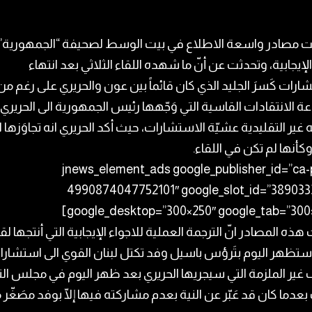
مصادر واسعة الاطلاع في بيت الوسط لصحيفة “الجمهورية” أ
الإيجابية، وتحدثت عن أنّ ما شهده اللقاء الثلاثي بعد انتهاء
ارات كَسرَ الجليد الذي كان قائماً بين عون والحريري على رغم من
 الانتقادات القاسية التي وَجّهها رئيس الجمهورية الى الحريري
 غير التقليدية عشيّة الاستشارات، حيث أكد الحريري انه تجاوَزها ا
كأنها لم تكن في اللقاء.
[jnews_element_ads google_publisher_id=”ca-
4990874047752101″ google_slot_id=”389033
google_desktop=”300×250″ google_tab=”300×
هذه المصادر انّ الترجمة العملية للاجواء الإيجابية التي أنتجها لقا
ستظهر اليوم بتَرؤس باسيل وفد تكتل لبنان القوي الى استشار
ف غير الملزمة التي سيجريها الحريري بعد ظهر اليوم في مجلس الن
عدما كان قد عَبّر عن النية بعدم مشاركته فيها إلّا بوفد مصَغّر