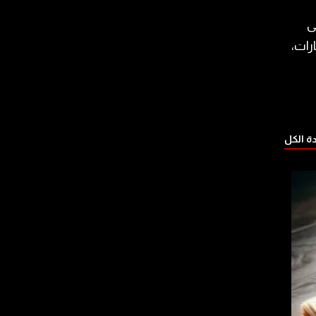
ى
رات،
 الكل