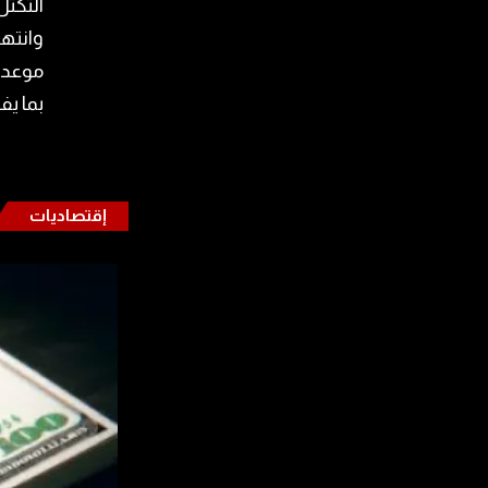
التكتل
وانتهت
موعد ل
بما يف
إقتصاديات