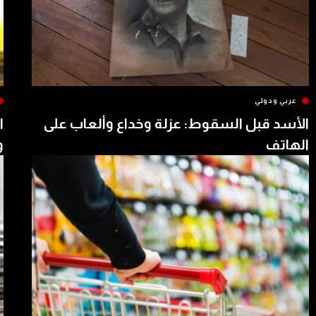
عربي ودولي
الأسد قبل السقوط: عزلة وخداع وألعاب على
ا
الهاتف
و