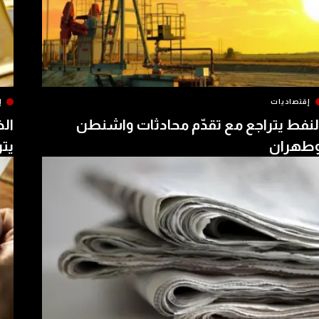
إقتصاديات
إ
لنفط يتراجع مع تقدّم محادثات واشنطن
الذ
طهران
يتر