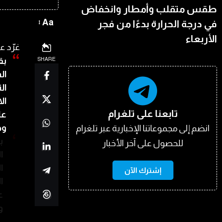
طقس متقلب وأمطار وانخفاض
Aa
في درجة الحرارة بدءًا من فجر
الأربعاء
غرّد ع
SHARE
بق
ال
ال
ال
تابعنا على تلغرام
عا
وح
انضم إلى مجموعاتنا الإخبارية عبر تلغرام
ب
للحصول على آخر الأخبار
ا
ا
إشترك الآن
ا
ع
و