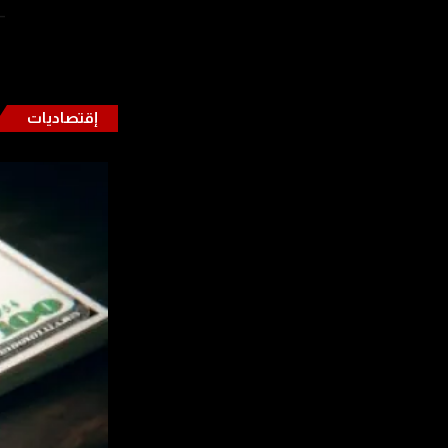
dAssouad)
إقتصاديات