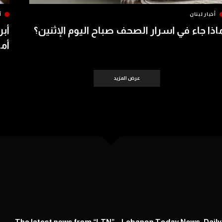
أخبار لبنان
آ
اذا جاء في اسرار الصحف صباح اليوم الإثنين؟
أبر
أمس 
عرض المزيد
The latest news from “LTN” – Lebanon Today News. Dail