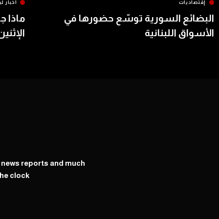
إقتصاديات
أخبار لب
البضائع السورية توسّع حضورها في
ماذا ج
الأسواق اللبنانية
الإثنين
y news reports and much
he clock