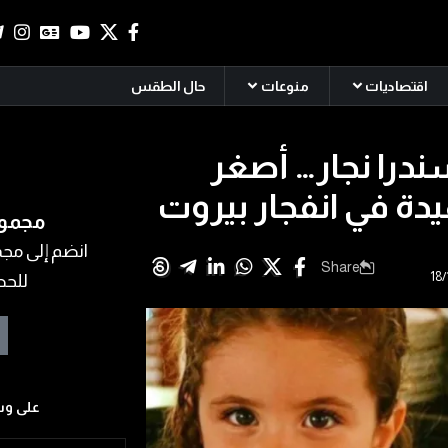
اقتصاديات
منوعات
حال الطقس
ندرا نجار… أصغر
ة في انفجار بيروت
مجموع
انضم إلى مجمو
Share
للحص
على وس