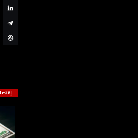
إقتصا