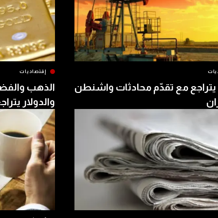
يات
إقتصاديات
يتراجع مع تقدّم محادثات واشنطن
الذهب والفض
ن
والدولار يتراج