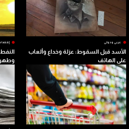
عربي ودولي
إقتصاد
الأسد قبل السقوط: عزلة وخداع وألعاب
النفط 
على الهاتف
وطهرا