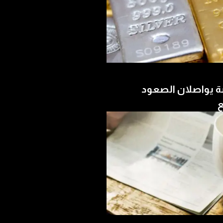
ة يواصلان الصعود
ع