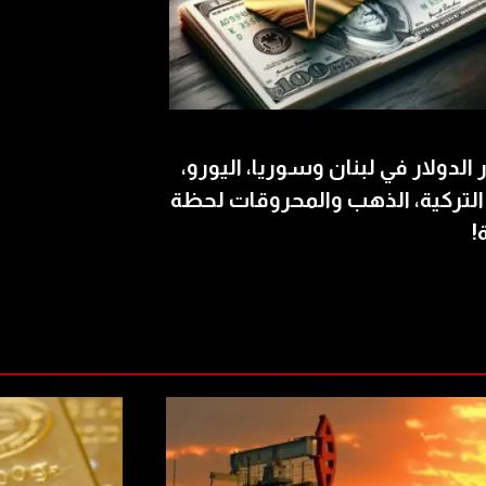
الدولار في لبنان وسوريا، اليورو،
 التركية، الذهب والمحروقات لحظة
!