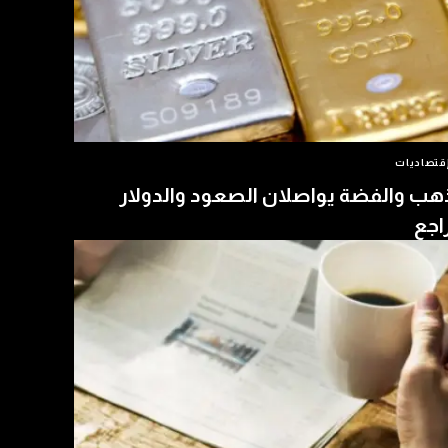
قتصاديات
هب والفضة يواصلان الصعود والدولار
اجع