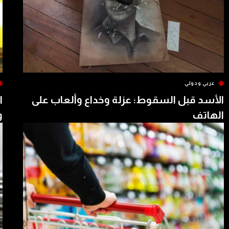
عربي ودولي
الأسد قبل السقوط: عزلة وخداع وألعاب على
ا
الهاتف
و