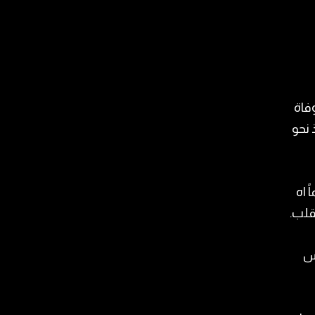
فاة
 نحو
 العمر 79 عاما علماً اه
قلب.
رئيس