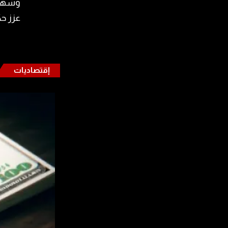
وشهد ا
عزز حك
إقتصاديات