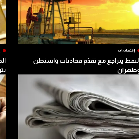
إقتصاديات
إ
لنفط يتراجع مع تقدّم محادثات واشنطن
الذ
طهران
يتر