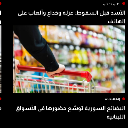
عربي ودولي
الأسد قبل السقوط: عزلة وخداع وألعاب على
ا
الهاتف
و
إقتصاديات
البضائع السورية توسّع حضورها في الأسواق
م
اللبنانية