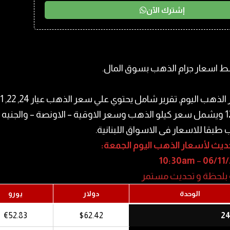
إشترك الآن
 اسعار جرام الذهب بسوق المال.
14 و 12 ويشمل سعر كيلو الذهب وسعر الاوقية – الاونصة – والجنيه
طبقا للاسعار فى الاسواق اللبنانية.
حديث لأسعار الذهب اليوم الجمعة:
10:30am
–
06/11
بلحظة و تحديث مستمر
الوحدة
دولار
يورو
€52.83
$62.42