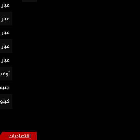
عيار 22
عيار 21
عيار 18
عيار 14
عيار 12
أوقي
جنيه
كيلو
إقتصاديات