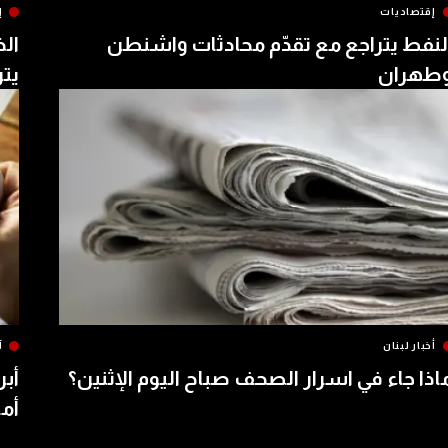
إقتصاديات
إ
لنفط يتراجع مع تقدّم محادثات واشنطن
الذ
طهران
يتر
أخبار لبنان
آ
اذا جاء في اسرار الصحف صباح اليوم الإثنين؟
أبر
أمس 