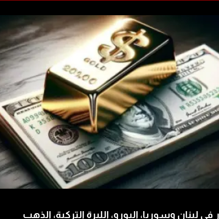
 في لبنان وسوريا، اليورو، الليرة التركية، الذهب