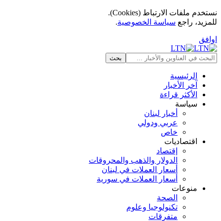
نستخدم ملفات الارتباط (Cookies).
للمزيد، راجع
سياسة الخصوصية
.
اوافق
الرئيسية
آخر الأخبار
الأكثر قراءة
سياسة
أخبار لبنان
عربي ودولي
خاص
اقتصاديات
إقتصاد
الدولار والذهب والمحروقات
أسعار العملات في لبنان
أسعار العملات في سورية
منوعات
الصحة
تكنولوجيا وعلوم
متفرقات