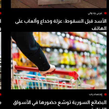
عربي ودولي
الأسد قبل السقوط: عزلة وخداع وألعاب على
ا
الهاتف
و
إقتصاديات
البضائع السورية توسّع حضورها في الأسواق
م