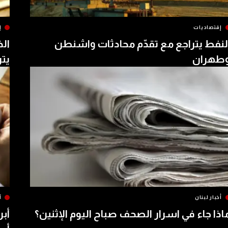
إقتصاديات
إ
لنفط يتراجع مع تقدّم محادثات واشنطن
الذ
طهران
يتر
أخبار لبنان
آ
اذا جاء في اسرار الصحف صباح اليوم الإثنين؟
أبر