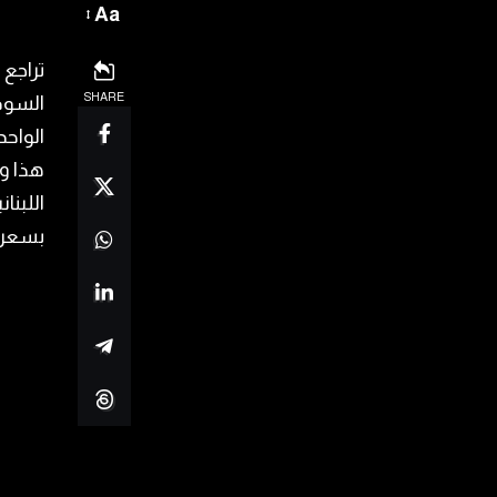
Aa
تراجع
SHARE
السود
الواح
هذا وأ
بسعر 3900 حداً أقص