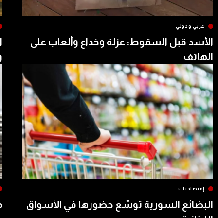
عربي ودولي
الأسد قبل السقوط: عزلة وخداع وألعاب على
ا
الهاتف
و
إقتصاديات
البضائع السورية توسّع حضورها في الأسواق
م