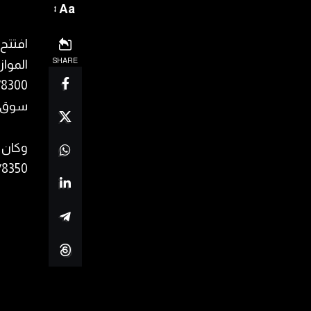
Aa
افتتح
SHARE
المواز
سوق ا
8375/8350 ليرة (شرا