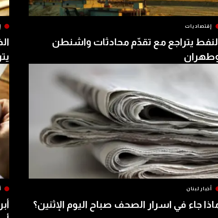
إقتصاديات
إ
لنفط يتراجع مع تقدّم محادثات واشنطن
الذ
طهران
يتر
أخبار لبنان
آ
اذا جاء في اسرار الصحف صباح اليوم الإثنين؟
أبر