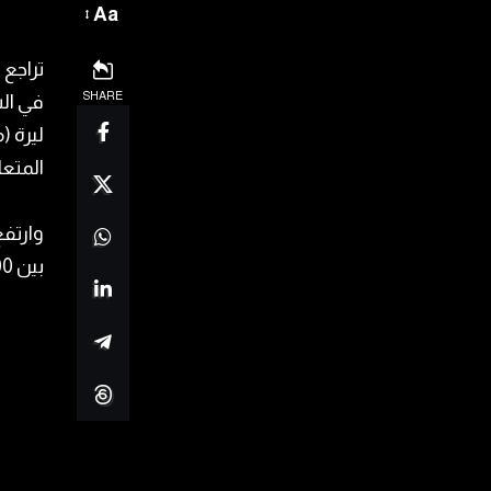
Aa
تراجع
س
SHARE
في
ال
المتع
وارتف
بين 8450/8400 ليرة (مبيع) و 8550/8500 ليرة (شراء) للدولار الواحد.