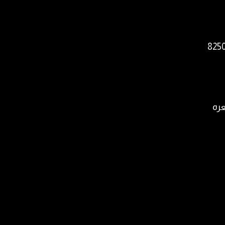
 بين 8250/8200
عره