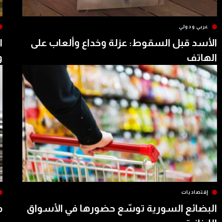
عربي ودولي
الأسد قبل السقوط: عزلة وخداع وألعاب على
ا
الهاتف
و
إقتصاديات
البضائع السورية توسّع حضورها في الأسواق
م