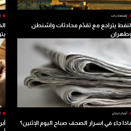
إقتصاديات
إ
لنفط يتراجع مع تقدّم محادثات واشنطن
الذ
طهران
يتر
أخبار لبنان
آ
اذا جاء في اسرار الصحف صباح اليوم الإثنين؟
أبر