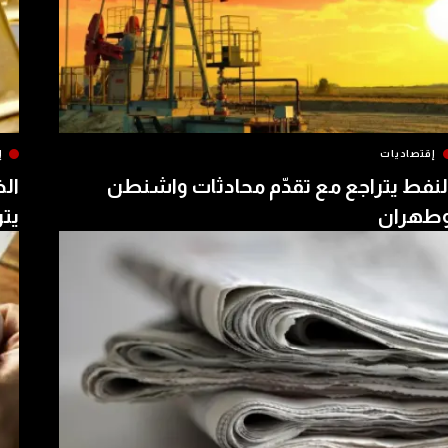
إقتصاديات
إ
لنفط يتراجع مع تقدّم محادثات واشنطن
الذ
طهران
يتر