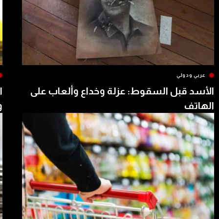
عربي ودولي
الأسد قبل السقوط: عزلة وخداع وألعاب على
ا
الهاتف
و