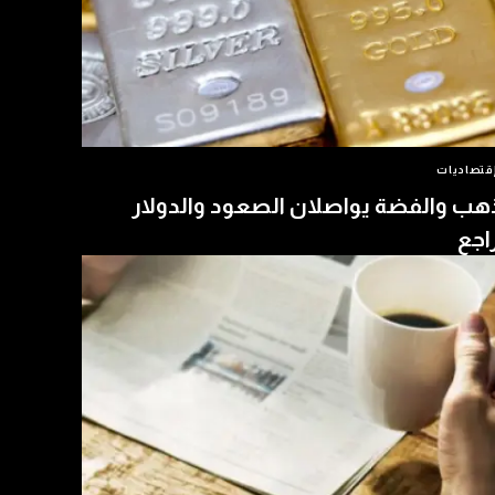
قتصاديات
هب والفضة يواصلان الصعود والدولار
اجع