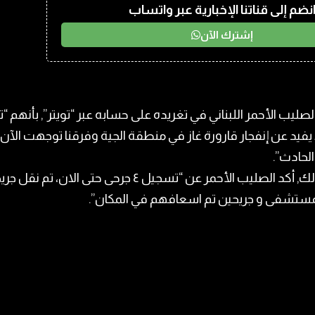
نضم إلى قناتنا الإخبارية عبر واتساب
إشترك الآن
لصليب الأحمر اللبناني في تغريده على حسابه عبر “تويتر”, بأنهم “ت
 يفيد عن إنفجار قارورة غاز في منطقة الجية وفرقنا توجهت الآن 
لحادث”.
بعد ذلك, أكد الصليب الأحمر عن “تسجيل ٤ جرحى حتى الان، تم نق
لمستشفى و جريحين تم اسعافهم في المكان”.