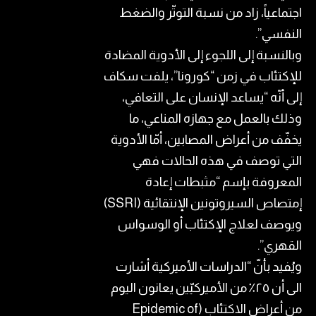
اجتماعياً، زاد من نسبة التوتّر والضغط
النفسي”.
وبالنسبة إلى اللجوء إلى الأدوية المضادة
للإكتئاب في زمن “كورونا”، يلفت سكاف
إلى أنّه “يساعد الإنسان على التعافي،
وذلك بالعمل مع جهازه المناعي، ما
يخفّف من أعراض المصابين، أمّا الأدوية
التي توصف في هذه الحالات فهي
المعروفة بإسم “مثبطات إعادة
إمتصاص السيروتونين الإنتقائية (SSRI)
ويوصف لعلاج الإكتئاب أو الوسواس
القهري”.
ويُفيد بأنّ “الدراسات الأميركية أشارت
الى أن ٢٥٪ من الأميركيّين يعانون اليوم
من أعراض الاكتئاب (Epidemic of