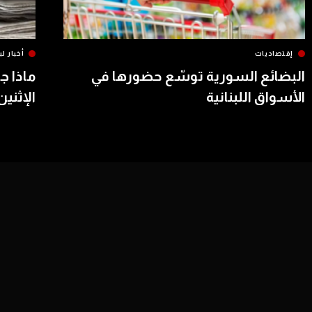
إقتصاديات
أخبار لب
البضائع السورية توسّع حضورها في
ماذا ج
الأسواق اللبنانية
الإثنين