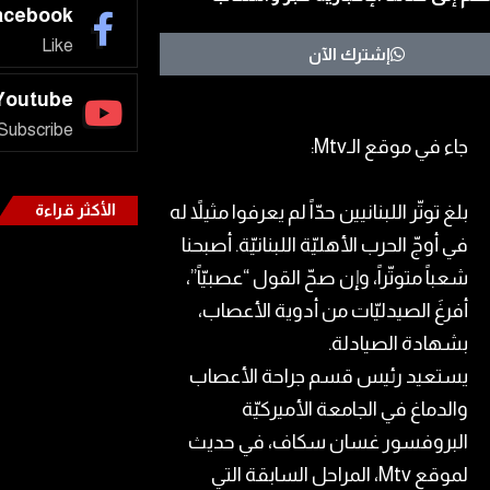
acebook
Like
إشترك الآن
Youtube
Subscribe
جاء في موقع الـMtv:
الأكثر قراءة
بلغ توتّر اللبنانيين حدّاً لم يعرفوا مثيلاً له
في أوجّ الحرب الأهليّة اللبنانيّة. أصبحنا
شعباً متوتّراً، وإن صحّ القول “عصبيّاً”،
أفرغَ الصيدليّات من أدوية الأعصاب،
بشهادة الصيادلة.
يستعيد رئيس قسم جراحة الأعصاب
والدماغ في الجامعة الأميركيّة
البروفسور غسان سكاف، في حديث
لموقع Mtv، المراحل السابقة التي