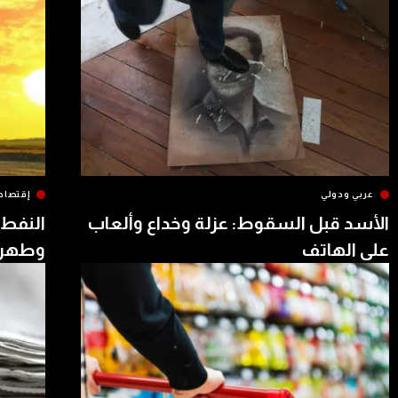
عربي ودولي
إقتصاد
الأسد قبل السقوط: عزلة وخداع وألعاب
النفط 
على الهاتف
وطهرا