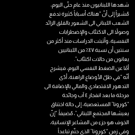
شهدها اللبنانيون منذ عام حتّى اليوم،
مُشيراً إلى أنّ “هناك أسباباً كثيرة تدفع
الشعب اللبناني الى الشعور بالقلق الزائد
وصولاً الى الاكتئاب والإضطرابات
النفسية، وأثبتت الدراسات منذ أكثر من
سنتين أن نسبة ٤٧٪ من اللبنانيين
يعانون من حالات اكتئاب”.
أمّا عن الضغط النفسي اليوم، فيشرح
أنّه “في ظلّ الأوضاع الراهنة، أدّى
التدهور الاقتصادي والمالي بالإضافة الى
مرحلة ما بعد انفجار ٤ آب وجائحة
“كورونا” المستعصية، إلى حالة اختناق
يعيشها المجتمع اللبناني”، مُضيفاً: “إنّ
الخوف هو جزء من المشاعر الإنسانية،
وفي زمن “كورونا” الذي حتّم تباعداً