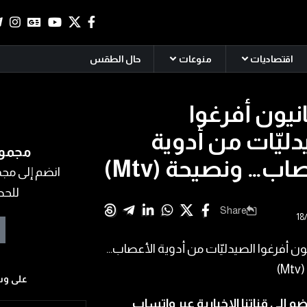
اقتصاديات
منوعات
حال الطقس
انيون أفرغوا
دليّات من أدوية
مجموع
اب… ونصيحة (Mtv)
انضم إلى مجمو
للحص
Share
على وس
ضم إلى قناتنا الإخبارية عبر واتساب