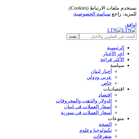
نستخدم ملفات الارتباط (Cookies).
للمزيد، راجع
سياسة الخصوصية
.
اوافق
الرئيسية
آخر الأخبار
الأكثر قراءة
سياسة
أخبار لبنان
عربي ودولي
خاص
اقتصاديات
إقتصاد
الدولار والذهب والمحروقات
أسعار العملات في لبنان
أسعار العملات في سورية
منوعات
الصحة
تكنولوجيا وعلوم
متفرقات