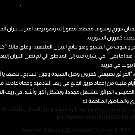
فنان جورج وسوف مقطعا مصورا له وهو يرصد اقتراب نيران الحر
عته كفرون السورية.
وسوف في الفيديو وهو يتابع النيران الملتهبة، وعلق قائلا: “كل
 هذا ما بقى”، في إشارة منه إلى المناطق الي لم تصل النيران إليها،
بيوت في قريته.
“الحرائق بضيعتي كفرون وجبل السيدة وجبل السايح .. تلطف يا الل
يام قليلة من إخماد حريق اندلع في ريف اللاذقية وحماه عادت، من
لخميس، الحرائق لتشتعل مجددا، وبشكل أكبر وأشد، في ريف ال
 والمناطق المتاخمة له.
لحرائق بضيعتي كفرون وجبل السيدة وجبل السايح، تلطّف يا
لله
pic.twitter.com/8Cj9G0210I
October 9, 2020
— Georges Wassouf (