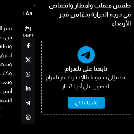
طقس متقلب وأمطار وانخفاض
Aa
في درجة الحرارة بدءًا من فجر
الأربعاء
نشر ال
SHARE
من ضي
ويظهر 
احترق،
ومنها 
تابعنا على تلغرام
وكتب: 
انضم إلى مجموعاتنا الإخبارية عبر تلغرام
وبعد أ
للحصول على آخر الأخبار
أمس ا
السوري
إشترك الآن
ا
ا
@wassouf)