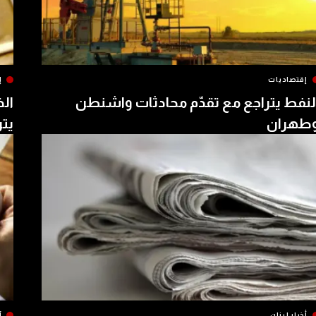
إقتصاديات
إ
لنفط يتراجع مع تقدّم محادثات واشنطن
الذ
طهران
يتر
أخبار لبنان
آ