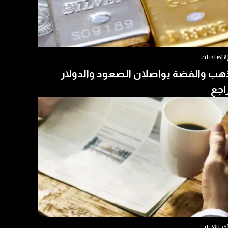
قتصاديات
هب والفضة يواصلان الصعود والدولار
اجع
خر الأخبار