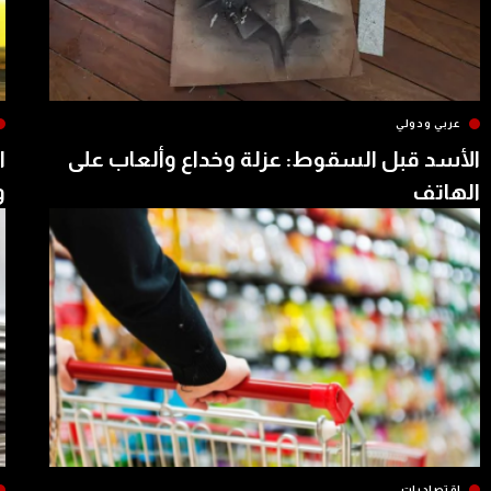
عربي ودولي
الأسد قبل السقوط: عزلة وخداع وألعاب على
ا
الهاتف
و
إقتصاديات