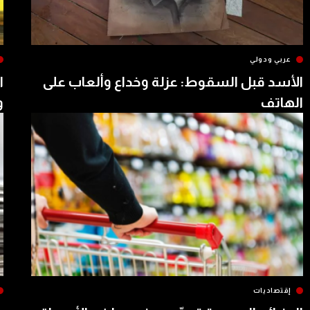
عربي ودولي
الأسد قبل السقوط: عزلة وخداع وألعاب على
ا
الهاتف
و
إقتصاديات