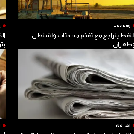
إقتصاديات
إ
لنفط يتراجع مع تقدّم محادثات واشنطن
الذ
طهران
يتر
أخبار لبنان
آ