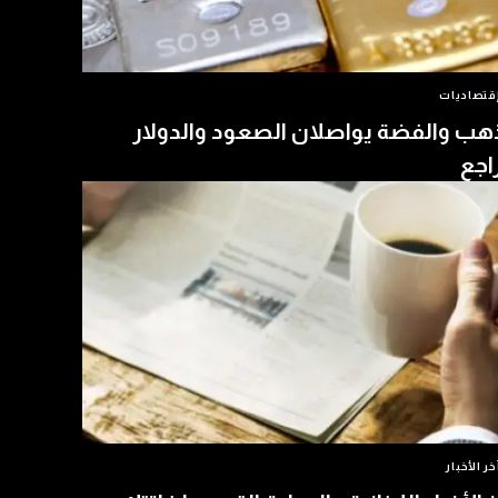
قتصاديات
هب والفضة يواصلان الصعود والدولار
اجع
خر الأخبار