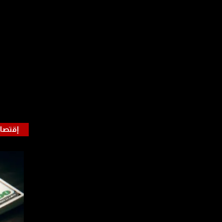
إقتصا