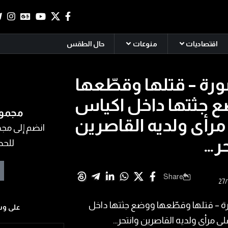
اقتصاديات
منوعات
حال الطقس
ورة – قتلها وقطّعها
 جثتها داخل اكياس
مجموع
مرأى ولديه القاصرين
انضم إلى مجمو
حر…
للحص
Share
على وس