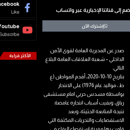
acebook
ضم إلى قناتنا الإخبارية عبر واتساب
Like
إشترك الآن
Youtube
Subscribe
صدر عن المديرية العامة لقوى الأمن
الأكثر قراءة
الداخلي – شعبة العلاقات العامة البلاغ
التالي:
بتاريخ 10-10-2020، أقدم المواطن (ع.
ط.، مواليد عام 1976) على الانتحار
بواسطة مسدس حربي امام مستشفى
رياق، وبقيت أسباب انتحاره غامضة.
نتيجة المتابعة الحثيثة، وبعد
الاستقصاءات والتحريات المكثفة التي
قامت بها مفرزة استقصاء البقاع في