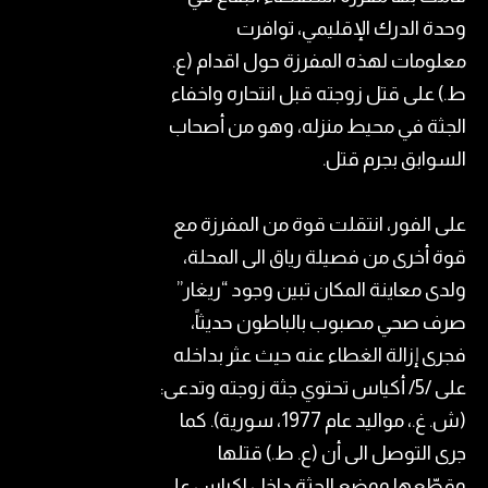
وحدة الدرك الإقليمي، توافرت
معلومات لهذه المفرزة حول اقدام (ع.
ط.) على قتل زوجته قبل انتحاره واخفاء
الجثة في محيط منزله، وهو من أصحاب
السوابق بجرم قتل.
على الفور، انتقلت قوة من المفرزة مع
قوة أخرى من فصيلة رياق الى المحلة،
ولدى معاينة المكان تبين وجود “ريغار”
صرف صحي مصبوب بالباطون حديثاً،
فجرى إزالة الغطاء عنه حيث عثر بداخله
على /5/ أكياس تحتوي جثة زوجته وتدعى:
(ش. غ.، مواليد عام 1977، سورية). كما
جرى التوصل الى أن (ع. ط.) قتلها
وقطّعها ووضع الجثة داخل اكياس على