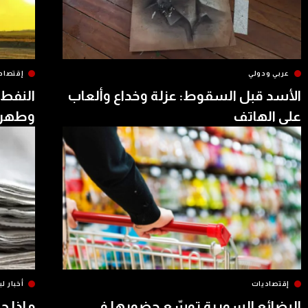
عربي ودولي
إقتصاد
الأسد قبل السقوط: عزلة وخداع وألعاب
النفط 
على الهاتف
وطهرا
إقتصاديات
أخبار لب
البضائع السورية توسّع حضورها في
ماذا ج