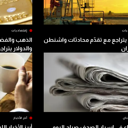
يات
إقتصاديات
يتراجع مع تقدّم محادثات واشنطن
الذهب والفض
ن
والدولار يتراج
نان
آخر الأخبار
اء في اسرار الصحف صباح اليوم
أبرز الأخبار الل