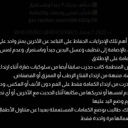
تنظِّف يديك ? جيداً وباستمرار
تتجنَّب لمس وجهك والكمامة
pic.twitter.com/rtMrfQUpTK
June 7, 2020
— WHO EMRO (@WHOEMRO)
هم تلك الإجراءات، الحفاظ على التباعد عن الآخرين بمتر واحد عل
 بالإضافة إلى تنظيف وغسل اليدين جيداً وباستمرار، وعدم لمس 
مامة على الإطلاق.
ن المنظمة كانت حذرت سابقا أيضا من سلوكيات ضارة أثناء ارتداء
ة، منبهة من ارتداء القناع الرطب أو الممزق أو الفضفاض.
ذرت من ارتداء الكمامة فقط على الفم دون الأنف أو العكس، و
م لمسها أو تحريكها من مكانها أثناء الحديث مع الآخرين، أو أي 
 وضع اليد عليها.
لك، طالبت بوضع الكمامات المستعملة بعيدا عن متناول الأطفا
مالها مرة واحدة فقط.