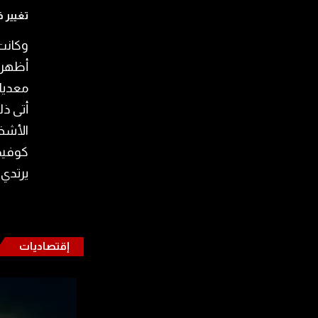
تغيير 
وكانت 
أظهرت 
معديا”
أتى ذل
الأشخا
يرتدي 
إقتصاديات