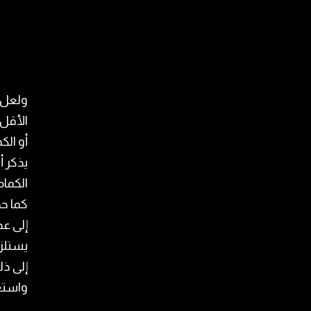
ولعل أ
الأقل،
أو الك
يذكر أ
الكمام
كما ح
إلى عد
يستلزم
إلى ذ
واستع