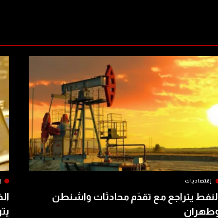
إقتصاديات
إ
لنفط يتراجع مع تقدّم محادثات واشنطن
الذ
طهران
يتر