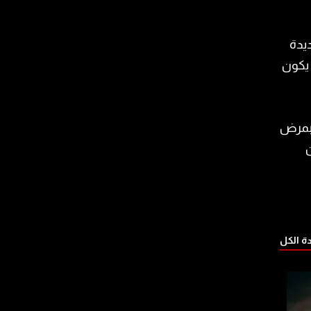
يدة
 يكون
 بمرض
ن
 الكل