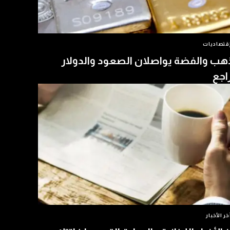
قتصاديات
هب والفضة يواصلان الصعود والدولار
اجع
خر الأخبار