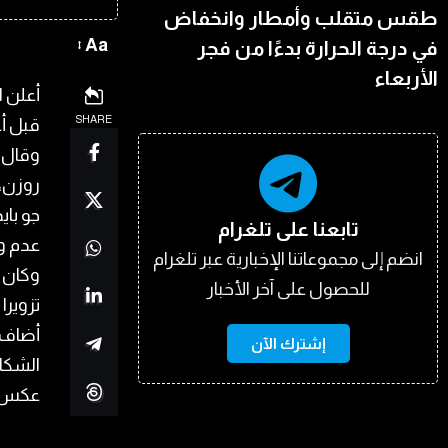
طقس متقلب وأمطار وانخفاض
Aa
في درجة الحرارة بدءًا من فجر
الأربعاء
أعلن ا
SHARE
قبل أعي
وقال ت
روزن، 
جو باي
تابعنا على تلغرام
عدم وج
انضم إلى مجموعاتنا الإخبارية عبر تلغرام
وكان ب
للحصول على آخر الأخبار
تزويرا 
أضاف: 
إشترك الآن
الشكاو
عكس ان