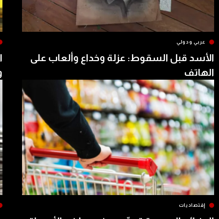
عربي ودولي
الأسد قبل السقوط: عزلة وخداع وألعاب على
ا
الهاتف
و
إقتصاديات