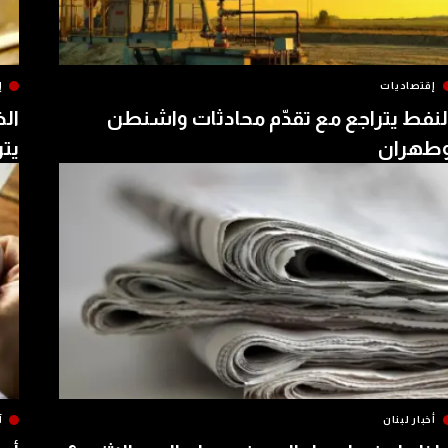
إقتصاديات
إ
لنفط يتراجع مع تقدّم محادثات واشنطن
الذ
طهران
يتر
أخبار لبنان
آ