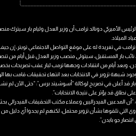
لرئيس الأميركي دونالد ترامب أن وزير العدل وليام بار سيترك منص
اد الميلاد.‏
رامب في تغريدة له على موقع التواصل الاجتماعي تويتر، إن جيف
نائب بار ‏المستقيل، سيتولى منصب وزير العدل قبل أيام من تن
دن، وبعد أيام من انتقادات ‏وجهها ترمب لبار عقب تصريحات ب
ود شبهة تزوير في الانتخابات بعد انتهاء ‏تحقيقات قامت بها الوزا
ار قد أعلن في تصريح لوكالة “أسوشيتد برس”: “حتى الآن لم نش
على نطاق قد ‏يؤثر على نتيجة الانتخابات”.‏
“أن المدعين الفيدراليين وعملاء مكتب التحقيقات الفيدرالي بحث
ى التي ‏تلقوها بشأن تزوير محتمل، لكنهم لم يجدوا أي دليل من 
تصار جو بايدن”.‏