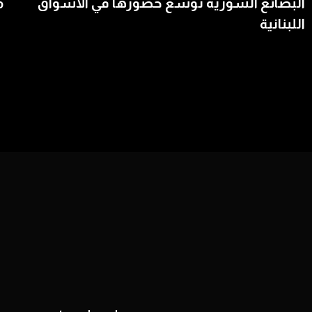
البضائع السورية توسّع حضورها في الأسواق
م
اللبنانية