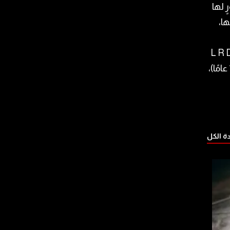
ٍ لها
ا،
 من أسماء ابنائها الستة (L R D M S
E): “لورديز” (24 عامًا)، “روسو” (20 عامًا)، “ديفيد” (15 عامًا)، “ميرسي” (14 عامًا)،
 الكل