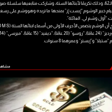
بعمر الـ62، وذلك تكريمًا لأبنائها الستة، وشاركت متابعيها سلسلة صور
قيام خبير الوشوم “إيست إز” بمنحها ما تريده وهووشم على رسغه
ت: “أول وشم لي.. العائلة”.
واتضح أن الوشم يتضمن الأحرف الأولى
 “ستيلا” و”إيستر” وعمرهما 8 سنوات.
مشاهدة