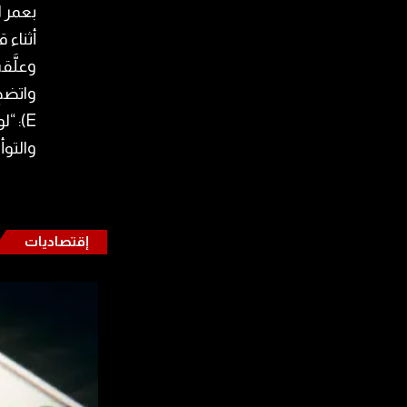
أثناء 
وعلَّق
والتوأم
إقتصاديات