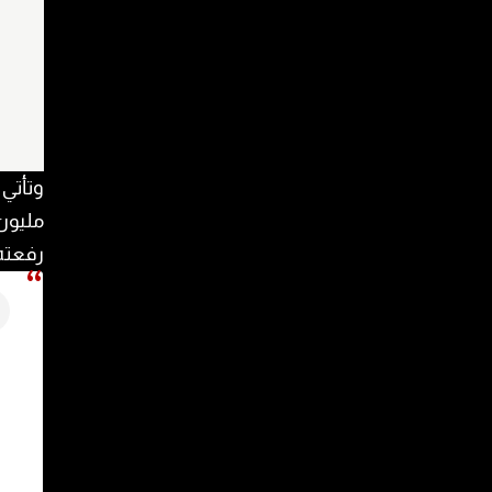
مليون 
رفعته 