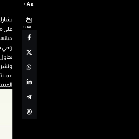
Aa
تشارك 
SHARE
على م
حياتها
تحاول 
ونشرت 
عمليته
المنتش