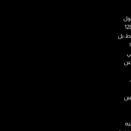
حول
 قانون الانتخاب، بما يسمح للبنانيين المغتربين بالاقتراع لـ128
قط، بل
ي.
 عن
يين
يه