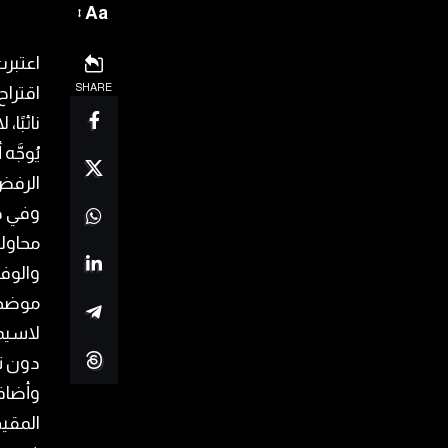
Aa
اعتبرت
SHARE
نائبًا
يُوجَّ
الرفض 
وفي حد
محاولة
والوفا
موضحة
لاسيما
دون تم
وأضافت
المقيم