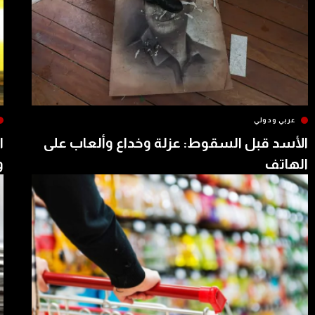
عربي ودولي
الأسد قبل السقوط: عزلة وخداع وألعاب على
ا
الهاتف
و