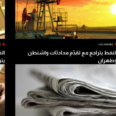
إقتصاديات
إ
لنفط يتراجع مع تقدّم محادثات واشنطن
الذ
طهران
يتر