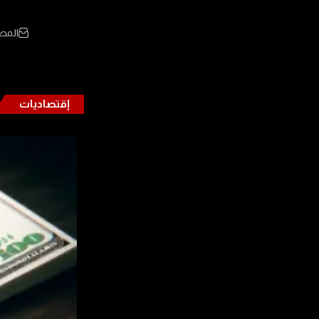
المص
إقتصاديات