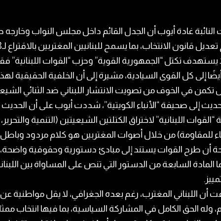
 النائبة غادة أيوب أن الجدل القائم داخل مجلس النواب وخارجه 
اقتراح تعديل
، لا يستهدف تكتل “الجمهورية القوية” وحزب “القوات اللبنانية” ف
ه أيضًا إلى كل القوى السيادية، مشيرة إلى أن الخلفية الحقيقية لهذا
تكمن في الخوف من تصويت الانتشار اللبناني ضد الثنائي الشيع
يث إلى صحيفة “الأنباء الكويتية”، شددت أيوب على أن الحديث
 “القوات اللبنانية” لاختراق الكتلتين الشيعيتين (التنمية والتحرير،
ء للمقاومة) من خلال أصوات المغتربين هو كلام مردود وباطل،
 أن طرح القوات يستند إلى مبادئ دستورية وحقوقية واضحة،
 المادة السابعة من الدستور التي تنص على المساواة بين اللبنان
ييز.
 أن اللبناني المغترب، رغم بعده الجغرافي، لا يقل مواطنية عن
، وله الحق الكامل في المشاركة السياسية، بما فيها انتخاب ممثل