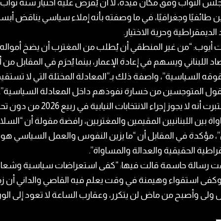
لس النواب وفق مكان قيده، لا أن يُفرض عليه اختيار ستة نوا
 طائفيًا وجغرافيًا، في ما وصفته بأنه إملاء سياسي يناقض أب
الديمقراطية وحرية الاختيار.
 أيوب: “من غير المنطقي أن يُطلب من المغترب أن يضخ أمواله
اد اللبناني ويسهم في إعادة الإعمار، بينما يُحرَم في المقابل من أ
قوقه السياسية”، واصفة ذلك بـ”المعادلة المختلة التي لا تستقيم 
ول المتوجسين من خسارة نفوذهم داخل المعادلة السياسية”.
كما اعتبرت أنه لا يجوز إجراء الانتخابات النيابية في ربي
اة بين اللبنانيين المقيمين والمغتربين، رافضة مقولة أن “السلاح
”، مؤكدة في المقابل أن “ما يزين النفوس والعمل السياسي هو
راطية الحقيقية والعدالة والمساواة”.
 رسالة حاسمة قالت فيها: “كفى استعراضات سياسية وشعار
 وكفى استقواء وهيمنة في وقت يعلم فيه القاصي والداني أن ز
ولى وأصبح من ماض لن يتكرر، وعقارب الساعة لا تعود إلى الورا