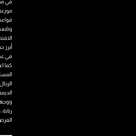
في مج
موزعين
قواعد 
وتابعت
الاقتص
أبرز ح
في عق
المساو
الرجال
الديمق
ووجهت
رنانة،
الفرض 