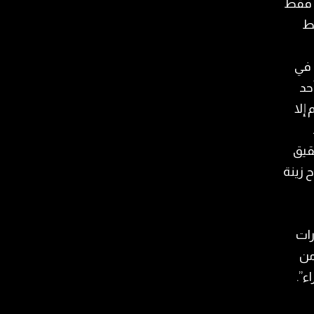
ب فقط
سط
 في
حد
إلا
ع 2026 من دون تحقيق
 زينة
ات
من
ء”.