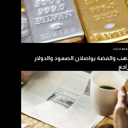
قتصاديات
هب والفضة يواصلان الصعود والدولار
اجع