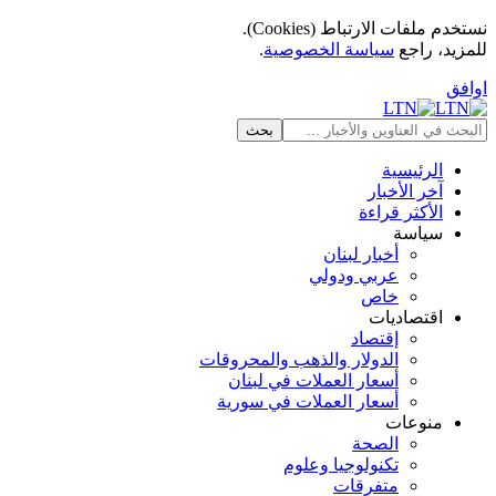
نستخدم ملفات الارتباط (Cookies).
للمزيد، راجع
سياسة الخصوصية
.
اوافق
الرئيسية
آخر الأخبار
الأكثر قراءة
سياسة
أخبار لبنان
عربي ودولي
خاص
اقتصاديات
إقتصاد
الدولار والذهب والمحروقات
أسعار العملات في لبنان
أسعار العملات في سورية
منوعات
الصحة
تكنولوجيا وعلوم
متفرقات