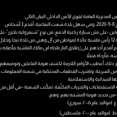
 المديرية العامة لقوى الأمن الداخلي البيان التالي:
“بتاريخ 8-9-2020، وفي سهل بلدة شعث البقاعية، أقدم 3 أشخاص
ن -على متن سيارة رباعية الدفع، من نوع “شيفروليه بلايزر”-عل
سرقة 12 رأس ماشية عائدة لمواطن من آل وهبي من بلدة نبحا. وخلال
 أقدم أحدهم على إطلاق النار باتجاه ابن مالك الماشية فأصابه بعي
ه، فأرداه قتيلاً.
ر ذلك، أعطيت الأوامر اللازمة لكشف هوية الفاعلين وتوقيفهم 
من السرعة، وباشرت القطعات المختصّة في شعبة المعلومات
تها الميدانية والاستعلامية.
من تحديد هوية المشتبه بهم، وهم:
. (مواليد عام ۲۰۰۵، سوري)
 (مواليد عام ۲۰۰۰، فلسطيني)