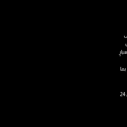
ى
ارٍ
بما
بنتيجة الاستقصاءات والتحريات المكثّفة، تمكّنت الشعبة –في أقل من 24