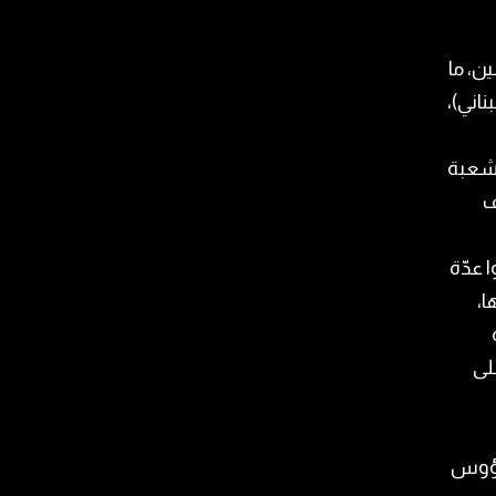
ن، ما
ر بعد حصول الجريمة، ويدعى: ع. ن. (مواليد عام 2004، لبناني)،
 الشعبة
ف
 عدّة
،
لى
رؤوس