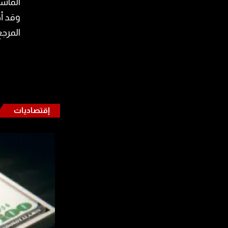
الماش
وقد أ
المرجع
إقتصاديات