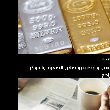
قتصاديات
هب والفضة يواصلان الصعود والدولار
اجع