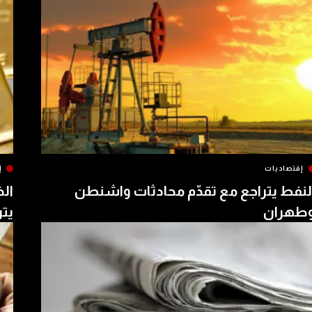
إقتصاديات
إ
لنفط يتراجع مع تقدّم محادثات واشنطن
الذ
طهران
يتر