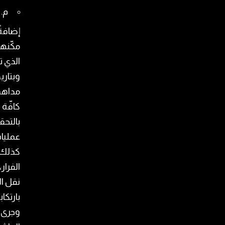
م. ق.
إضافةً
الذي تم
مداهم
كافّة 
بالتحق
عمليا
كذلك ا
الفرار
نقل ال
بارتكا
وجرى 