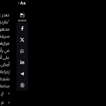
Aa
صدر عن
SHARE
مجهولي
فرارهم
في رأس
على أث
أمكن 
إجراءا
ساعة-
خ. ع
م. ط.