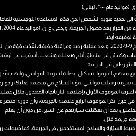
 (مواليد عام ۲۰۰۰، لبناني)
 الى تحديد هوية الشخص الذي قدّم المساعدة اللوجستية للفاعلي
مكّنهم من الفرا
ّ توقيفه أيضاً.
وبتاريخ 9-9-2020، وبعد عملية رصد ومراقبة دقيقة، نفّذت قوّة من
ات وكمائن في مناطق أبلح وبعلبك وشعث، أسفرت عن توقي
المتورطين في الجريمة.
يق معهم، اعترفوا بتشكيل عصابة لسرقة المواشي، وانهم نفّذوا
ت سرقة وسلب مواشي بقوّة السلاح في منطقة بعلبك وجوارها
عترف الموقوف الأول بإطلاقه النار باتجاه المغدور، خلال عملية
، في حين أنكر الموقوف الرابع علاقته بالجريمة، وأن دوره اقتصر ع
فاعلين، بعد أن تعطّلت سيارتهم عن السير، من دون أن يعلم
بهم جريمة قتل.
ضبط السيّارة والسلاح المستخدمين في الجريمة، كما ضُبطت 