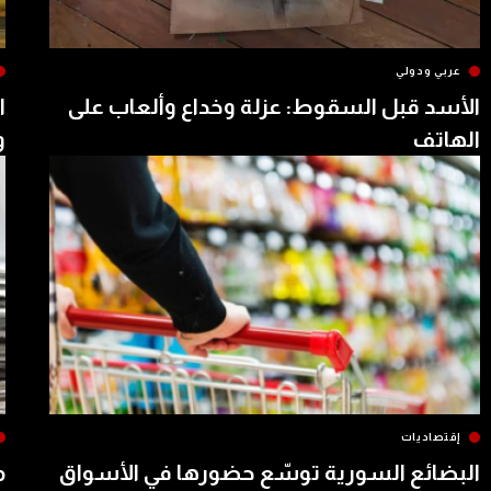
عربي ودولي
الأسد قبل السقوط: عزلة وخداع وألعاب على
ا
الهاتف
و
إقتصاديات
البضائع السورية توسّع حضورها في الأسواق
م