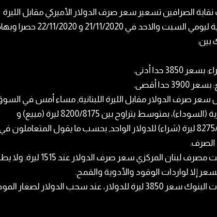
نقابة الصرافين
تسعير
سعر صرف الدولار
الأميركي مقابل الليرة
اللبنانية ليومي السبت والاحد في 21/11/2020 و 20
 بين:
سعر 3850 حدا أدنى.
ر 3900 حدا أقصى.
 سعر صرف الدولار مقابل
الليرة اللبنانية
, مساء أمس في
السوق
ية (السوداء)
، بمتوسط يتراوح بين 8200/8175 ليرة (مبيع) و
8275/8250 ليرة (شراء) للدولار الواحد, بحسب ما يقول المتعاملون في
لصرف.
بت
مصرف لبنان
المركزي سعر صرف الدولار عند 1515 ليرة. 
سعر إلا لواردات الوقود والأدوية والقمح.
385 ليرة للدولار، عند سحب الدولار لصغار المودعين.