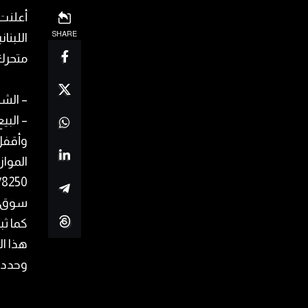
أعلنت
SHARE
متحرك
– الشراء: ب
– البيع: بسع
وأقفل
المواز
سوق ا
كما ث
هذا ال
وحددت البنوك سعر 0