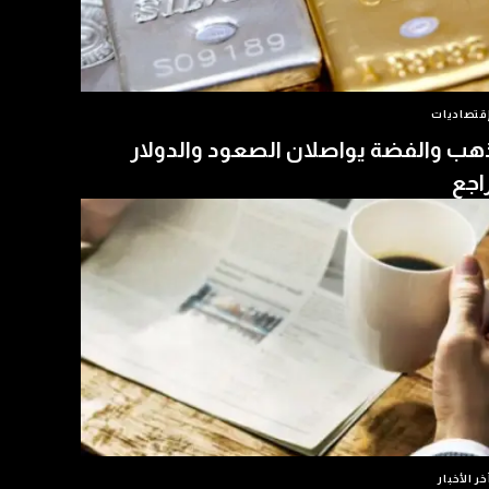
قتصاديات
هب والفضة يواصلان الصعود والدولار
اجع
خر الأخبار