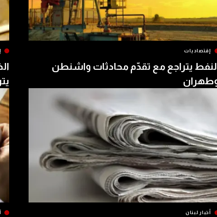
إقتصاديات
إ
لنفط يتراجع مع تقدّم محادثات واشنطن
الذ
طهران
يتر
أخبار لبنان
آ