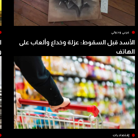
عربي ودولي
الأسد قبل السقوط: عزلة وخداع وألعاب على
ا
الهاتف
و
إقتصاديات