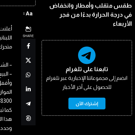
طقس متقلب وأمطار وانخفاض
Aa
في درجة الحرارة بدءًا من فجر
الأربعاء
أعلنت
SHARE
متحرك
– الشراء: ب
تابعنا على تلغرام
– البيع: بسع
انضم إلى مجموعاتنا الإخبارية عبر تلغرام
وأقفل
للحصول على آخر الأخبار
المواز
8350/8300 ليرة (شر
إشترك الآن
كما ث
هذا ال
وحددت البنوك سعر 0