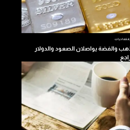
قتصاديات
هب والفضة يواصلان الصعود والدولار
اجع