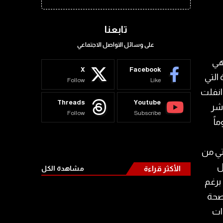
تابعنا
على وسائل التواصل الاجتماعي
ّزة، هي
X
Facebook
 التي
Follow
Like
 انفلت
Threads
Youtube
ؤشر
Follow
Subscribe
اً
تي من
ل
الأكثر قراءة
مشاهدة الكل
 برغم
لصحة
ات