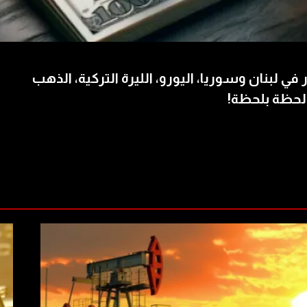
 في لبنان وسوريا، اليورو، الليرة التركية، الذهب
لحظة بلحظة!