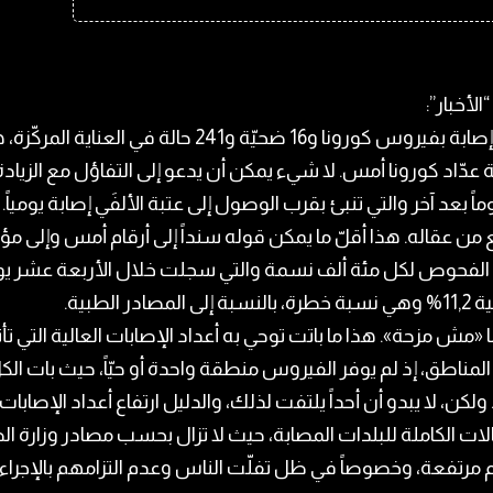
الأخبار”:
1450 إصابة بفيروس كورونا و16 ضحيّة و241 حالة في العناية المرك
عدّاد كورونا أمس. لا شيء يمكن أن يدعو إلى التفاؤل مع الزيادة
وماً بعد آخر والتي تنبئ بقرب الوصول إلى عتبة الألفَي إصابة يومياً.
من عقاله. هذا أقلّ ما يمكن قوله سنداً إلى أرقام أمس وإلى م
الفحوص لكل مئة ألف نسمة والتي سجلت خلال الأربعة عشر يوم
لى المصادر الطبية.
 «مش مزحة». هذا ما باتت توحي به أعداد الإصابات العالية التي تأ
 المناطق، إذ لم يوفر الفيروس منطقة واحدة أو حيّاً، حيث بات الك
. ولكن، لا يبدو أن أحداً يلتفت لذلك، والدليل ارتفاع أعداد الإصابات
لات الكاملة للبلدات المصابة، حيث لا تزال بحسب مصادر وزارة ا
م مرتفعة، وخصوصاً في ظل تفلّت الناس وعدم التزامهم بالإجراء