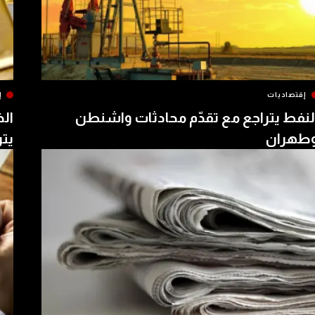
إقتصاديات
إ
لنفط يتراجع مع تقدّم محادثات واشنطن
الذ
طهران
يتر