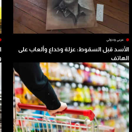
عربي ودولي
الأسد قبل السقوط: عزلة وخداع وألعاب على
ا
الهاتف
و