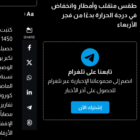
طقس متقلب وأمطار وانخفاض
Aa
في درجة الحرارة بدءًا من فجر
الأربعاء
كتبت “
SHARE
حصيلة 
تكبر ي
الوضع 
تابعنا على تلغرام
نسبة 
انضم إلى مجموعاتنا الإخبارية عبر تلغرام
الماضية 11,2% وهي نسبة خطرة، بالنسبة إ
للحصول على آخر الأخبار
كورونا
تقارير
إشترك الآن
مصاباً
الإقفا
الأرقا