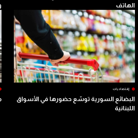
الهاتف
و
إقتصاديات
البضائع السورية توسّع حضورها في الأسواق
م
اللبنانية