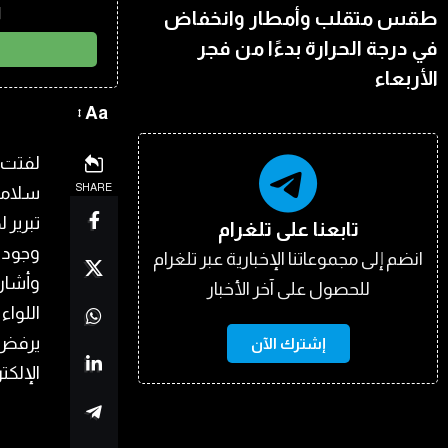
ا
طقس متقلب وأمطار وانخفاض
في درجة الحرارة بدءًا من فجر
الأربعاء
Aa
لفتت م
SHARE
سلامة​
تبرير 
تابعنا على تلغرام
وجود م
انضم إلى مجموعاتنا الإخبارية عبر تلغرام
وأشارت
للحصول على آخر الأخبار
اللواء
يرفض ت
إشترك الآن
الإلكت