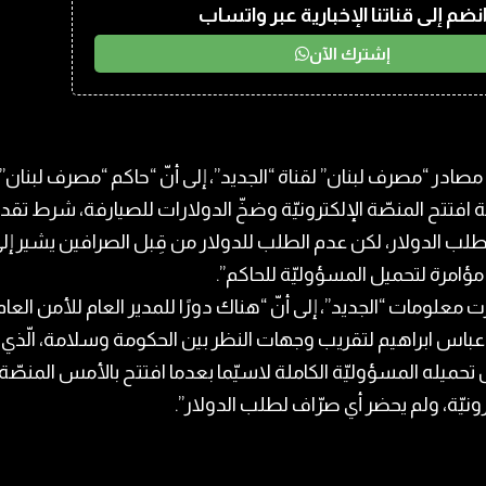
نضم إلى قناتنا الإخبارية عبر واتساب
إشترك الآن
صادر “​مصرف لبنان​” لقناة “الجديد”، إلى أنّ “حاكم “مصرف لبنان”
 افتتح المنصّة الإلكترونيّة وضخّ ​الدولار​ات للصيارفة، شرط تقد
لطلب الدولار، لكن عدم الطلب للدولار من قِبل الصرافين يشير إل
ؤامرة لتحميل المسؤوليّة للحاكم”.
 معلومات “الجديد”، إلى أنّ “هناك دورًا للمدير العام للأمن العام
 ​عباس ابراهيم​ لتقريب وجهات النظر بين ​الحكومة​ وسلامة، الّذي
حميله المسؤوليّة الكاملة لاسيّما بعدما افتتح بالأمس المنصّة
رونيّة، ولم يحضر أي صرّاف لطلب الدولار”.