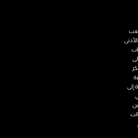
تغب
الأدنى
ات
لى
كر
ة
 إلى
.
عن
الت