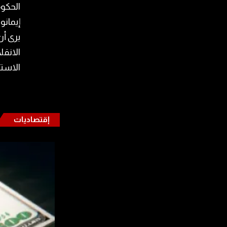
الحكوم
إيمانو
يرى أ
الانقل
الاست
إقتصاديات