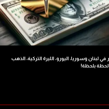
 في لبنان وسوريا، اليورو، الليرة التركية، الذهب
لحظة بلحظة!