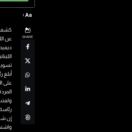
Aa
كشفت 
SHARE
عن الل
ديفيد 
اللبنا
تسوية 
أبلغ ر
على ا
المردة
ولفتت 
رئاسة 
إن شين
واشنطن