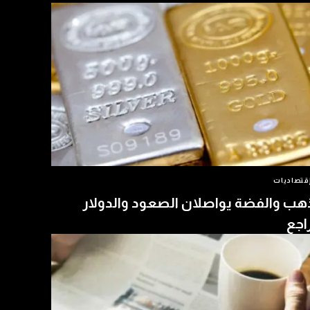
قتصاديات
هب والفضة يواصلان الصعود والدولار
اجع