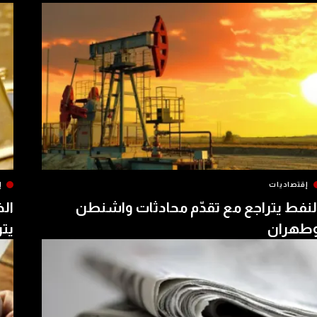
إقتصاديات
إ
لنفط يتراجع مع تقدّم محادثات واشنطن
الذ
طهران
يتر