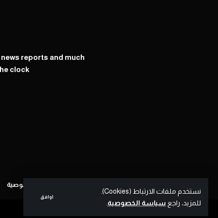
y news reports and much
he clock
سياسة الخصوصية
نستخدم ملفات الارتباط (Cookies).
اوافق
للمزيد، راجع
سياسة الخصوصية
.
LTN © | All Rights Reserved | by
OnSups