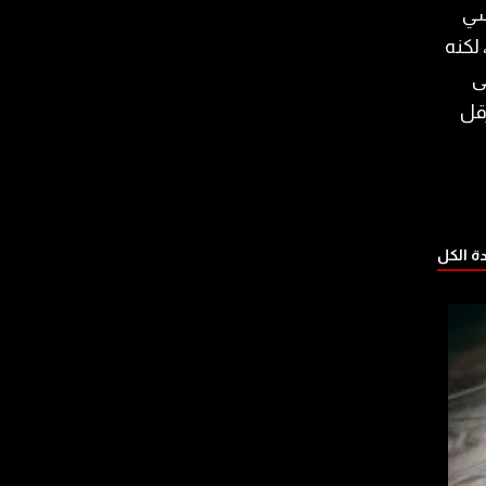
سي
لكنه
ى
رقل
 الكل