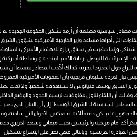
مصادر سياسية مطلعة أن أزمة تشكيل الحكومة الجديدة لم 
قاءات التي أجراها مساعد وزير الخارجية الأميركية لشؤون الشرق 
شينكر، وإنما حضرت في سياق إبرازه للاهتمام الأميركي بالمفاوض
نية – الإسرائيلية للتوصل برعاية الأمم المتحدة وبوساطة أميركية إ
للنزاع حول الحدود البحرية. كذلك أكّدت المصادر نفسها أن شين
ئيس تيار المردة سليمان فرنجية بأن العقوبات الأميركية المفروض
لوزير السابق يوسف فنيانوس لا تستهدفه شخصياً ولا تمت بصلة
، وقالت أن اللقاء تناول مفاوضات ترسيم الحدود والوضع الداخلي
المصادر السياسية لـ”الشرق الأوسط” إلى أن البيان الذي صدر 
الجمهورية لم يكن دقيقاً لأنه لم يعكس الأجواء التي سادته، وق
كر أكد أمام فرنجية والرئيسين نجيب ميقاتي وسعد الحريري دعم
 المبادرة الفرنسية، وبالتالي فهي تصر على الإسراع بتشكيل