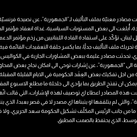
صادر معنيّة بملف التأليف لـ”الجمهورية”، عن نصيحة فرنسيّة
، أُبلغت الى بعض المستويات السياسية، غداة انعقاد مؤتمر ال
 لبنان، تؤكّد على استفادة القادة اللبنانيين من زخم مؤتمر الدعم،
 تحريك ملف التأليف جديًّا، بما يكسر حلقة التعقيدات القائمة فيه.
زي، تحدثت مصادر عليمة ببعض المشاورات الجارية في الكواليس
ة الى “الجمهورية”، عن إشارات توحي الى امكان نجاح بعض المحا
ة من اجل تفكيك بعض العِقَد الحكومية في الايام القليلة المقبلة،
يمكن ان تفتح الطريق بما يؤدي الى حلحلة ما مطلع الاسبوع المق
هذه المصادر اعطاء اي توصيف لهذه الإشارات، التي قالت انّه
ية”، والتي لم يتلقفها او يتبناها اي مصدر لا في قصر بعبدا، الذي ين
ما من جانب الرئيس المكلّف تشكيل الحكومة سعد الحريري، ولا 
لوسط، الذي يحتفظ بالصمت المطبق.