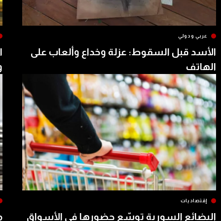
عربي ودولي
الأسد قبل السقوط: عزلة وخداع وألعاب على
ا
الهاتف
و
إقتصاديات
البضائع السورية توسّع حضورها في الأسواق
م