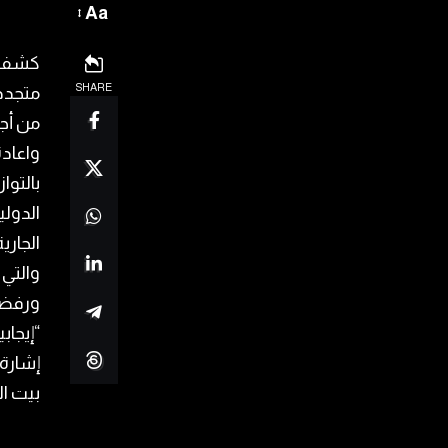
Aa
كشفت م
SHARE
متجددة
من أجل
واعادة
بالتوا
الدولي
الجاري
والتي 
ورفضت 
“إيجاب
إشارة 
بيت ا