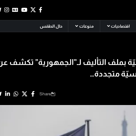
اقتصاديات
منوعات
حال الطقس
ّة بملف التأليف لـ”الجمهورية” تكشف عن
يّة متجددة…
Share