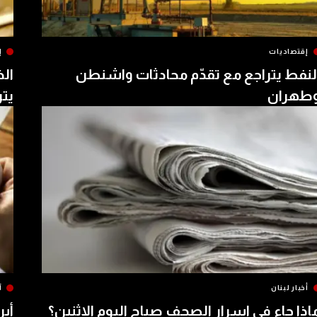
إقتصاديات
إ
لنفط يتراجع مع تقدّم محادثات واشنطن
الذ
طهران
يتر
أخبار لبنان
آ
اذا جاء في اسرار الصحف صباح اليوم الإثنين؟
أبر