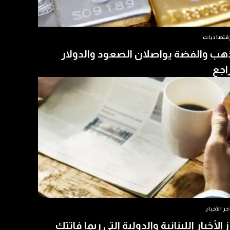
قتصاديات
هب والفضة يواصلان الصعود والدولار
اجع
خر الأخبار
ز الأخبار اللبنانية والدولية التي ربما فاتتك