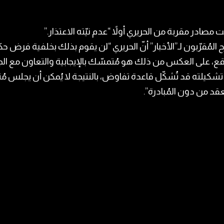
صادر مقربة من الحريري أولاً “عدم نيّته الاعتذار.”
المُقرّبون لـ”الأخبار” أنّ الحريري “لن يقوم بذلك بخلفية فرض ح
قع، على العكس من ذلك هو مُتمسّك بالإيجابية والتعاون مع الج
تشكيلته قد تُشكّل قاعدة تفاوض، بالنتيجة لا يُمكن أن يجلس مُنت
عقد من دون المُبادرة”.