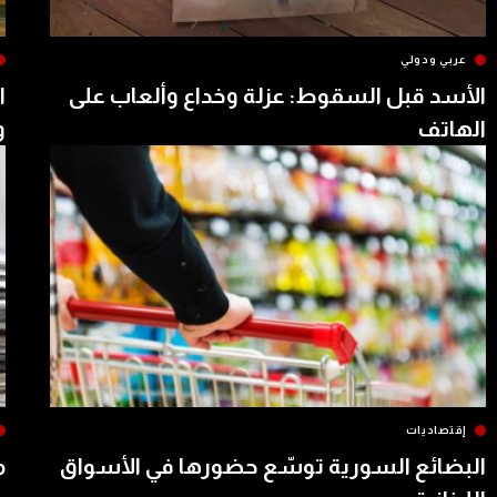
عربي ودولي
الأسد قبل السقوط: عزلة وخداع وألعاب على
ا
الهاتف
و
إقتصاديات
البضائع السورية توسّع حضورها في الأسواق
م