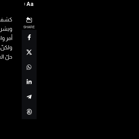
Aa
كشفت م
SHARE
ويشرح 
أمر وا
ولكنّ 
حلّ ال