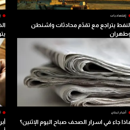
إقتصاديات
إ
لنفط يتراجع مع تقدّم محادثات واشنطن
الذ
طهران
يتر
أخبار لبنان
آ
اذا جاء في اسرار الصحف صباح اليوم الإثنين؟
أبر