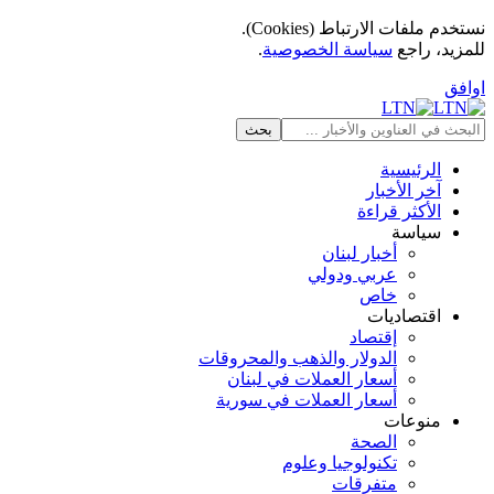
نستخدم ملفات الارتباط (Cookies).
للمزيد، راجع
سياسة الخصوصية
.
اوافق
الرئيسية
آخر الأخبار
الأكثر قراءة
سياسة
أخبار لبنان
عربي ودولي
خاص
اقتصاديات
إقتصاد
الدولار والذهب والمحروقات
أسعار العملات في لبنان
أسعار العملات في سورية
منوعات
الصحة
تكنولوجيا وعلوم
متفرقات