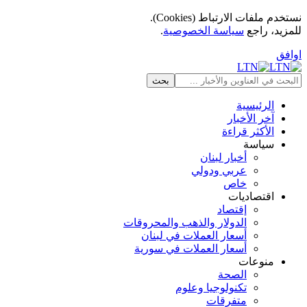
نستخدم ملفات الارتباط (Cookies).
للمزيد، راجع
سياسة الخصوصية
.
اوافق
الرئيسية
آخر الأخبار
الأكثر قراءة
سياسة
أخبار لبنان
عربي ودولي
خاص
اقتصاديات
إقتصاد
الدولار والذهب والمحروقات
أسعار العملات في لبنان
أسعار العملات في سورية
منوعات
الصحة
تكنولوجيا وعلوم
متفرقات