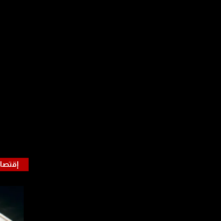
إقتصا