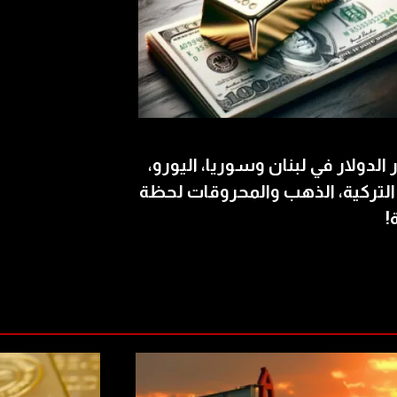
الدولار في لبنان وسوريا، اليورو،
 التركية، الذهب والمحروقات لحظة
!