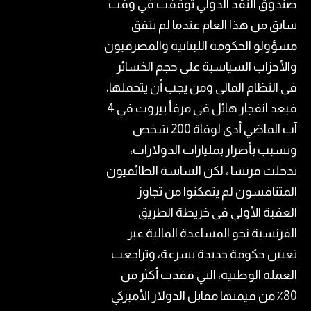
صندوق النقد الدولي​ توقفت في وقت
سابق من هذا العام عندما لم يتفق
مسؤولو ​الحكومة اللبنانية​ والمصرفيون
والأحزاب السياسية على حجم الخسائر
في النظام المالي ومن يجب أن يتحملها،
فبعد ​انفجار​ هائل في مرفأ بيروت في 4
آب الماضي أدى لوفاة 200 شخص
وتسبب بأضرار بمليارات ​الدولار​ات،
تدخلت ​فرنسا​ ، لكن الساسة الطائفيون
المتنافسون لم يتمكنوا من تجاوز ​
العقبة​ الأولى في خريطة الطريق
الفرنسية نحو المساعدة المالية عبر
تعيين حكومة جديدة بسرعة، وتراجعت
العملة الوطنية، التي فقدت أكثر من
80٪ من قيمتها مقابل الدولار الأميركي