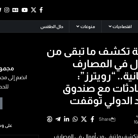
اقتصاديات
منوعات
حال الطقس
ة تكشف ما تبقى من
ل في المصارف
مجموع
انية.. “رويترز”:
انضم إلى مجمو
ادثات مع ​صندوق
للحص
د الدولي​ توقفت
ت
Share
على وس