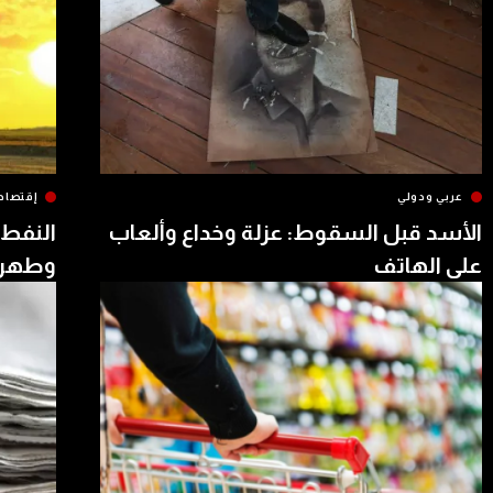
عربي ودولي
إقتصاد
الأسد قبل السقوط: عزلة وخداع وألعاب
النفط 
على الهاتف
وطهرا