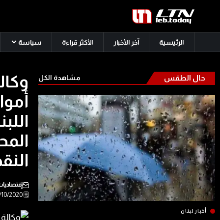
الرئيسية
آخر الأخبار
الأكثر قراءة
سياسة
وكال
حال الطقس
مشاهدة الكل
أموا
اللبن
المح
النق
إقتصاديا
🗒️ 10/10/2020
أخبار لبنان