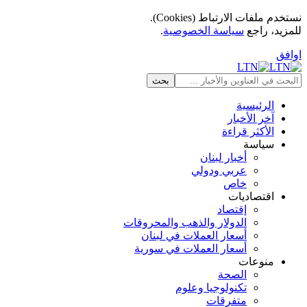
نستخدم ملفات الارتباط (Cookies).
للمزيد، راجع
سياسة الخصوصية
.
اوافق
الرئيسية
آخر الأخبار
الأكثر قراءة
سياسة
أخبار لبنان
عربي ودولي
خاص
اقتصاديات
إقتصاد
الدولار والذهب والمحروقات
أسعار العملات في لبنان
أسعار العملات في سورية
منوعات
الصحة
تكنولوجيا وعلوم
متفرقات