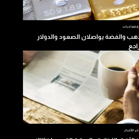
قتصاديات
هب والفضة يواصلان الصعود والدولار
اجع
خر الأخبار