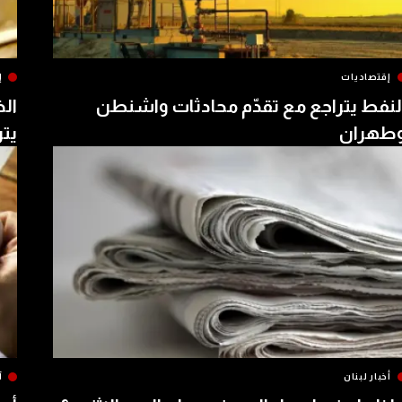
إقتصاديات
إ
لنفط يتراجع مع تقدّم محادثات واشنطن
الذ
طهران
يتر
أخبار لبنان
آ