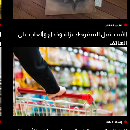
عربي ودولي
الأسد قبل السقوط: عزلة وخداع وألعاب على
ا
الهاتف
و
إقتصاديات