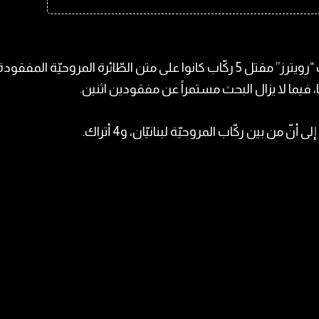
أعلنت “رويترز” مقتل 5 ركّاب كانوا على متن الطّائرة المروحيّة المفق
ا، فيما لا يزال البحث مستمراً عن مفقودين اثنين.
ى أنّ من بين ركّاب المروحيّة لبنانيّان، و4 أتراك.