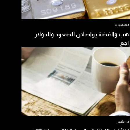
قتصاديات
هب والفضة يواصلان الصعود والدولار
اجع
خر الأخبار