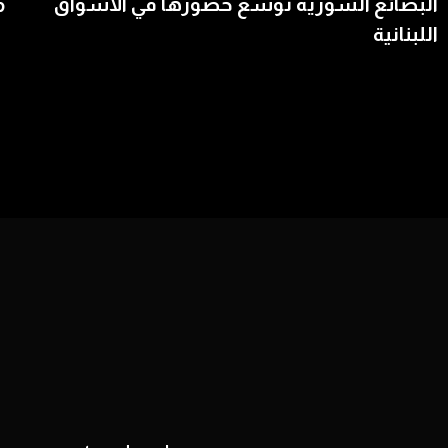
البضائع السورية توسّع حضورها في الأسواق
م
اللبنانية