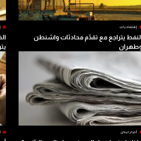
إقتصاديات
إ
لنفط يتراجع مع تقدّم محادثات واشنطن
الذ
طهران
يتر
أخبار لبنان
آ