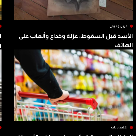
عربي ودولي
الأسد قبل السقوط: عزلة وخداع وألعاب على
ا
الهاتف
و
إقتصاديات