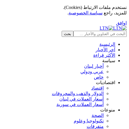
نستخدم ملفات الارتباط (Cookies).
للمزيد، راجع
سياسة الخصوصية
.
اوافق
الرئيسية
آخر الأخبار
الأكثر قراءة
سياسة
أخبار لبنان
عربي ودولي
خاص
اقتصاديات
إقتصاد
الدولار والذهب والمحروقات
أسعار العملات في لبنان
أسعار العملات في سورية
منوعات
الصحة
تكنولوجيا وعلوم
متفرقات