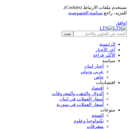
نستخدم ملفات الارتباط (Cookies).
للمزيد، راجع
سياسة الخصوصية
.
اوافق
الرئيسية
آخر الأخبار
الأكثر قراءة
سياسة
أخبار لبنان
عربي ودولي
خاص
اقتصاديات
إقتصاد
الدولار والذهب والمحروقات
أسعار العملات في لبنان
أسعار العملات في سورية
منوعات
الصحة
تكنولوجيا وعلوم
متفرقات