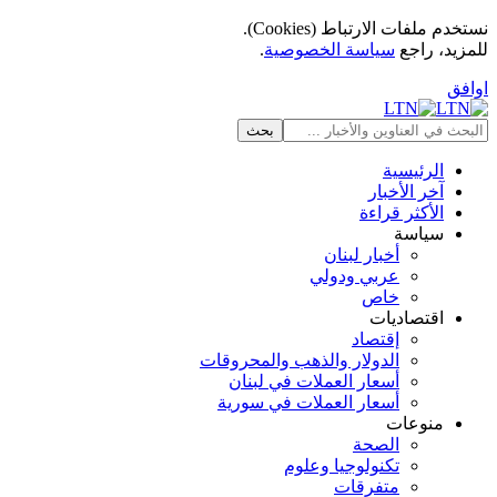
نستخدم ملفات الارتباط (Cookies).
للمزيد، راجع
سياسة الخصوصية
.
اوافق
الرئيسية
آخر الأخبار
الأكثر قراءة
سياسة
أخبار لبنان
عربي ودولي
خاص
اقتصاديات
إقتصاد
الدولار والذهب والمحروقات
أسعار العملات في لبنان
أسعار العملات في سورية
منوعات
الصحة
تكنولوجيا وعلوم
متفرقات