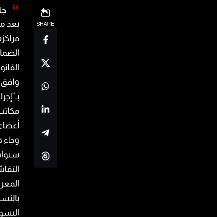
جا
بعد م
SHARE
الضمان
القانو
وافق م
بـ”إجر
أعضاء 
وجاء ه
سنوات
المعرو
بالنسب