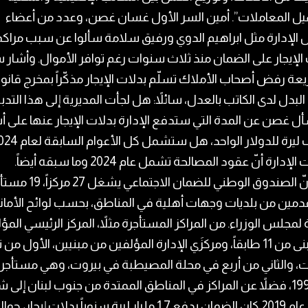
ل المعاملات”. أمين السر الأول غسان غصن، وعدد من أعضاء
الإدارة مثل ابراهيم الدوي ورفيق سلامة سألوا عن سبب مراك
الإيجار على الضمان منذ ثلاث سنوات رغم توافر الأموال. وأشار 
يعة رفض أصحاب الأملاك تسلّم بدلات الإيجار مذكّراً بمخرج قانو
 البدل لدى الكاتب بالعدل، سائلاً: هل لجأت المديرية إلى هذا التدبي
ل غصن عن المدة التي ستدفع الإدارة بدلات الإيجار عنها على
لإدارة أنّ عقود المصالحة تشمل عام 2024 وما سبقه أيضاً.
يذكر أنّ الصندوق الوطني للضمان الاجتماعي يشغل
مقدمين من بلديات وجهات أهلية في المناطق، بحسب لوائح الأمان
 لمجلس الوزراء. من المراكز المستأجرة مثلاً، المركز الرئيسي المؤ
من مبنى من 11 طابقاً، ومركزَي الإدارة المؤلفين من مبنيين، الأول م
، والثاني من أربع في محلة المصيطبة في بيروت، وهي مستأجر
عام 1992، فضلاً عن المراكز في المناطق الممتدة من جنوب لبنان إلى ش