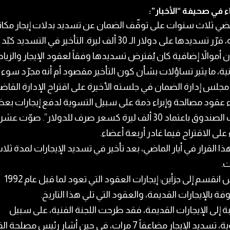
ء في صحيفة “الأخبار”:
ضي ثلاث سنوات على توقّف الضمان عن تسديد بدلات إيجار مكا
مراكزه، قرّر تسديدها على دولار الـ 30 ألف ليرة. التأخير في التسديد كبّد
 أموالاً إضافية كان يُفترض تسديدها وفقاً لعقود الإيجار والزيا
نية، ما يثير تساؤلات بشأن كون التأخير مقصود أم أنه مجرّد سوء إ
جلس إدارة الضمان في جلسته الأخيرة على اقتراح الإدارة القاض
اء عقود مصالحة وإبراء ذمة على سبيل التسوية لدفع إيجارات ب
مكاتب الصندوق باعتماد 30 ألف ليرة كسعر صرف للدولار”. صوّت عش
على الاقتراح فيما غادر أربعة أعضاء.
ذا القرار في أيار الماضي، بعد تأخير في تسديد الإيجارات لمدة ثلا
.
النقاش انقسم إلى جزأين: إيجارات العقود التي تعود لما قبل عام 1992
فة بالإيجارات القديمة، والعقود التي تلي هذا التاريخ.
ة إلى الإيجارات القديمة، فقد طرحت اللجنة الفنية، على سبيل
التسوية، تسديد الإيجار مضاعفاً 7 مرات، في حين أشار رئيس مصلحة