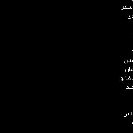
تهاوي سعر
دى
 أسس
مان
فـ”لو
نذ
أساس
ب