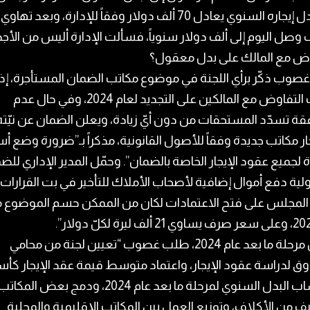
كان بدل إيجاره السنوي يعادل 70 ألف دولار وفقاً للإدارة، وبعد 
وصل اليوم إلى ألف دولار سنوياً، فسألت الإدارة أليس من الأج
وض مع المالك على بدل معقول؟
ّ غصوب ذكّر برأي اللجنة في موضوع مكاتب الضمان المستأجرة، إذ
طلبت التفاوض مع المالكين على التجديد لعام 2024، وفي حال عدم
قة تسدّد المستحقات من دون أيّ زيادة، ويعلن الضمان عن نيّته
ر مكاتب جديدة وفقاً للأصول القانونية، مذكراً بـ”ضرورة وضع
 لجميع عقود الإيجار الخاصة بالضمان”. وحمّل المدير الإداري للض
ة دفع أموال إضافية لأصحاب الأملاك للتأخير في بت القرارات، 
المجلس على فتح الاعتمادات لكان من الممكن حسم الموضوع م
وحول مرحلة ما بعد عام 2024، طلب غصوب “تعيين لجنة من محامي
وق لدراسة عقود الإيجار، واعتماد متوسط قيمة عقد الإيجار ك
لاحتساب البدل السنوي لمرحلة ما بعد عام 2024، ودمج بعض المكات
ف من الأكلاف، وتوزيع العمل بين المكاتب الإقليمية والمحلية