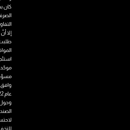
الصرف 
التفا
إلا أن
المواف
استئجا
موحّدة
مسؤولي
وافق 
عام 2022، وعلى سعر صرف يساوي 21 ألف ليرة لكلّ دولار”.
الصند
للتخفي