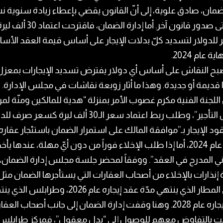
مان، صادق علوية، إلى أنّ القانون يقضي بإعطاء زيادة سنوية ن
5% حتى صدور قانون آخر. أما إدارة الضمان، فاقترحت اعتماد 30 أل
لدولار لتسديد كلّ بدلات الإيجار على أساس قيمة العقد الأس
ة عام 2024.
صبح النقاش على أساس أي دولار يفترض تسديد الإيجارات بمعز
قديمة أو جديدة. وهذا ما أثار زوبعة نقاشات في مجلس الإدارة. ر
للجنة الفنية مكرم غصوب الأمر بمنزلة “هدية للمالكين ومنّة لم
يرفض التأجير”، وطلب ربط اعتماد سعر الـ30 ألف ليرة كسعر صرف
د الإيجار بـ”موافقة المالك على استمرار الضمان باستئجار عقاره
نهاية عام 2024، أما إذا طلب الإخلاء فوراً من دون أيّ مهلة، عندها ي
ني المدرج في العقد”. ووفقاً لمحضر جلسة مجلس إدارة الضمان،
ة إنذارات بالإخلاء من أصحاب العقارات التي يستأجرها الضمان مثل
طريق المطار الذي ينتهي مدّة عقد إيجاره عام 2026، وطرابلس ا
عقد إيجاره عام 2028. وهنا وقفت إدارة الضمان إلى جانب أصحاب العق
ت بالتفاوض معهم للوصول إلى “بدل معقول”، فمركز طرابلس م