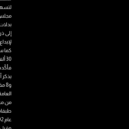
لتسهي
مجلس 
بدلات 
إلى ذر
لإيداع
كما سأ
فأكّدت ا
و8 
العامة
طبقات