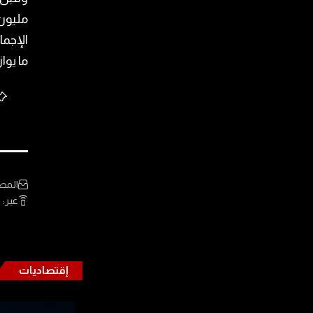
مليون 
ما يوازي 379 ألف دولار بحسب س
المص
عبر:
ف
إقتصاديات