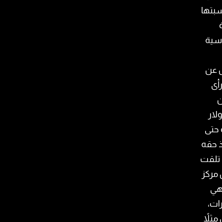
سبتها
ف ليرة
اسية
ل عن
أى
ن
 للدولار
 حتى
أخذ حقه
 تلقت
 مركز
لذي ينتهي
ارات،
ثلاً