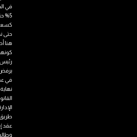
في الض
كسعر ل
حتى نهاي
هنا أ
كونها 
رئيس ا
في عقو
القانو
الإدار
وطالب