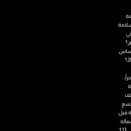
مة
سلامة
ني
ر؟
 أساس
30 ألف ليرة للدولار الواحد، هل ستشمل كل الأعوام السابقة لعام 2024؟
 27 مركزاً، 19 مستأجراً،
ة
لف
ن تسع
ة قبل
ماله.
وقبل عام 2019 كان الضمان يدفع 1.7 مليار ليرة سنوياً بدلات إيجار، حوالى 1.13