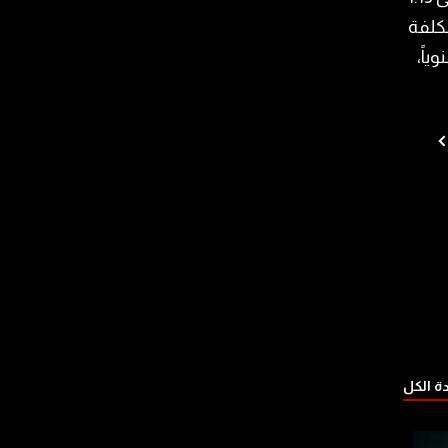
لكلفة
4 مليار ليرة سنوياً،
 الكل