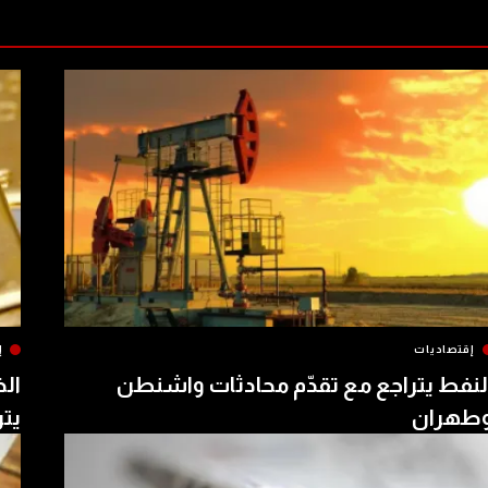
إقتصاديات
إ
لنفط يتراجع مع تقدّم محادثات واشنطن
الذ
طهران
يتر