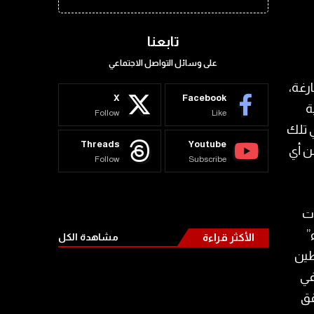
تابعنا
على وسائل التواصل الاجتماعي
رغة،
X
Facebook
ة
Follow
Like
 تلك
Threads
Youtube
ن أي
Follow
Subscribe
وت
”
الأكثر قراءة
مشاهدة الكل
طين
في
قق