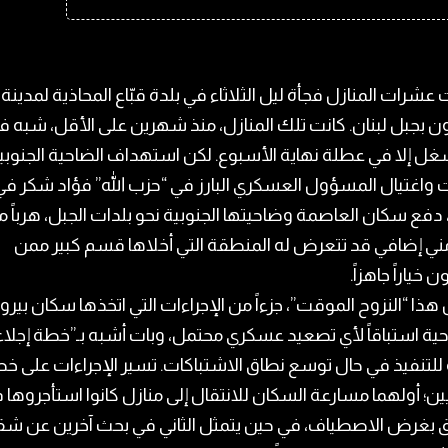
عشرات المنازل فجأة ليل الثلاثاء في بلدة قبّاع المحاذية لمدينة
 بجبل لبنان. كانت تلك المنازل، منذ شهرين على الأقل، شبه فا
شغل إلا في عطلة نهاية الأسبوع. لكن استهداف الضاحية الجنوبي
 واغتيال المسؤول العسكري البارز في “حزب الله” فؤاد شكر في
، دفع سكان العاصمة وضاحيتها الجنوبية نحو بلدات الجبل، هرباً م
مني إضافي قد تتعرض له المنطقة التي أخلاها قسم كبير ممن
 خياراً جاهزاً.
هذا “النزوح الموقت”، جزءاً من الإجراءات التي اتخذها سكان بير
ية استباقاً لأي تصعيد عسكري محتمل، وبات أشبه بـ”خطة إجلاء
لتنفيذ في حال توسع نطاق الاشتباكات. تسير الإجراءات على خ
ين؛ أولهما مسارعة السكان للانتقال إلى منازل كانوا استأجروها 
ق بغرض الاصطياف، في حين يتمثل الثاني في بحث آخرين عن ش