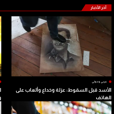
آخر الأخبار
عربي ودولي
الأسد قبل السقوط: عزلة وخداع وألعاب على
ا
الهاتف
و