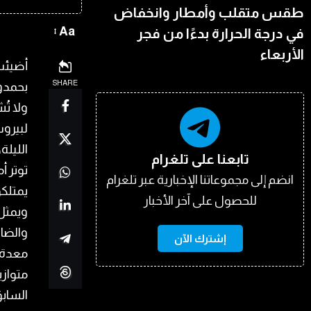
طقس متقلب وأمطار وانخفاض
Aa
في درجة الحرارة بدءًا من فجر
الأربعاء
أضيئت 
SHARE
بحمدون
ولا تُ
لبيروت
الليلة
تابعنا على تلغرام
توتر أ
انضم إلى مجموعاتنا الإخبارية عبر تلغرام
يمتلكون
للحصول على آخر الأخبار
ويمثل 
والضاح
إشترك الآن
معدة ل
متوازي
الساب