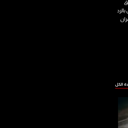
ق
بالرد
ران
 الكل