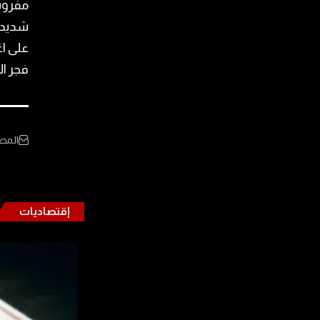
مفروشة
شديد إ
على ا
فجر ال
المص
إقتصاديات