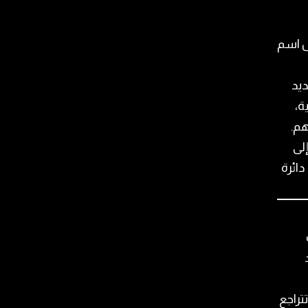
ل اسم
يد
ة،
هم.
إلى
دائرة
تراجع