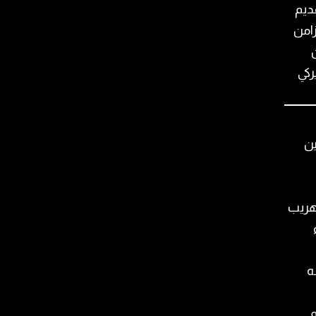
ديم
زامن
ن
ركي
ين
تهريب
ه
م