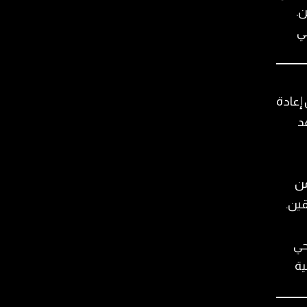
ن.
ي
إعادة
د
من
قين.
حي
ية