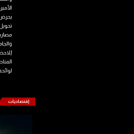
الأميرك
يحرض 
تحويل 
مصارف
والجام
يُلاحظ
المناط
لوائحه
إقتصاديات