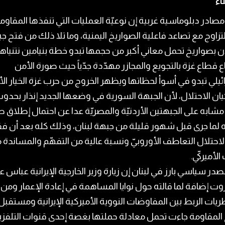
ناء
صادر دبلوماسية غربية إن نوعيّة العمليات التي تنفذها المقاوم
لتزاوج مع تصاعد فاعلية الصواريخ اليمنية، وما تلا ذلك من فتح ج
ن بصواريخ تحمل معاني أكبر من حجمها تبدو خطة بنيامين نتنياه
 قطاع غزة بالتجويع والمجازر مهدّدة جدّياً حيث صورة الأمن
ئيلي تبدو في أسوأ لحظاتها ويظهر الخروج من حرب غزة الخيار الأ
لكيان الاحتلال، لأن الجبهة السورية في وضعها الجديد إنذار بحدو
ابه على الجبهتين الأردنيّة والمصريّة عدا عن احتمال إطلاق ص
 لما جرى قبل شهور قليلة من جبهة لبنان، وذلك كله بعد أن ف
لاحتلال التعاطف الأوروبيّ ونسبة عالية من التفهّم والمساندة 
الأميركيّ.
در سياسي بارز في لبنان إن زيارة وزير الخارجية الإيرانية عباس 
روت إضافة لما قالته حول نوايا المساهمة في إعادة الإعمار ومن
يات الربط بين المفاوضات النووية الأميركية الإيرانية ومستقبل
المقاومة جاءت تحمل معادلة حملتها بغصة إحدى قنوات التلفز