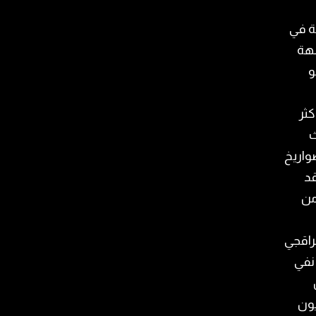
ة في
بهة
و
كثر
ث
واريخ
قد
من
عراقجي
 نفي
يون