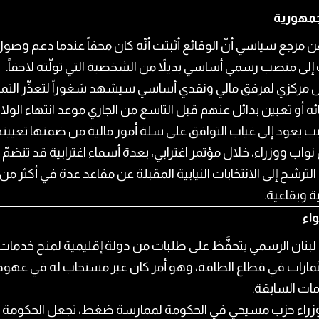
جمهورية
عن مرجع سياسي أنّ الوقائع أثبتت أنّه كان محقاً عندما دعم وصو
إلى منصب رسمي أساسي بديلاً من الشخصية التي تولّته لاحقاً.
مركزي لمرفق مالي ونقدي أساسي سيشهد شغوراً لتعذّر التمد
ه أو تعيين بدائل عنهم قبل التاسع من الجاري موعد انتهاء الولاي
 يعود إلى غياب التوافق على سلة أمور مالية من ضمنها تعيين
نواب ووزراء، خلال مؤتمر اغترابي، بعدة أسماء اغترابية قد تنضمّ 
لترشح إلى الانتخابات النيابية المقبلة عن مقاعد عدة في أكثر من 
 وبقاعية.
واء
 لبنان الرسمي يتحفَّظ على طلبات من دولة إقليمية لمنح خدمات
مارات في قطاع الطاقة، وهو أمر كان غير مستجاب له في عهود
ات السابقة.
وزراء حزب مسيحي في الحكومة لممارسة ضغط، تجعل الحكومة ت