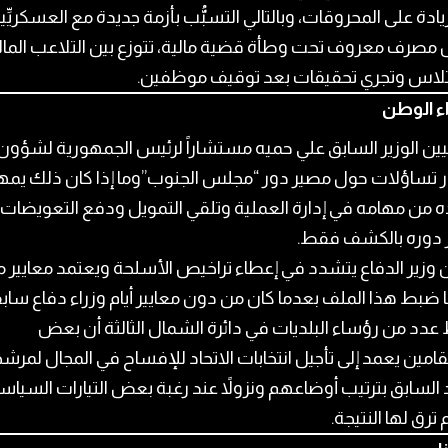
يادة على المحروقات، وبالتالي التسبُّب بأزمة جديدة مع العسكريِّي
مصرف معروف تحت وطأة قضية مالية، تتوزع بين التلاعب المال
تلاس وتجري تحقيقات بعد توقيف موظفين.
اء الوطن
عيين الوزير السابق علي حميه مستشاراً لرئيس الجمهورية لشؤون 
ار تساؤلات حول مصير دور “مجلس الجنوب”وما إذا كان ذلك يمه
ه من مهامه في إدارة العملية وتلقي التمويل ودفع التعويضات
دوره بالكشف فقط.
ان وزير الدفاع يتشدد في إعطاء تراخيص الأسلحة ويعتمد معايير 
ضبط هذا الملف بعدما كان من دون معايير أيام وزراء دفاع ساب
عدد من رؤساء البلديات في دائرة الشمال الثالثة أن بعض
قامين يعمد إلى تأجيل انتخابات الاتحاد للإفساح في المجال لمرش
السابق بترتيب أوضاعهم ونزولاً عند رغبة بعض التيارات السياس
 ترق لها النتيجة.