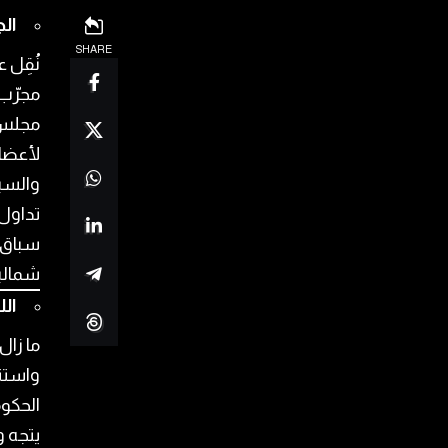
ال
SHARE
نُقِل 
مجرّب 
مجلس 
لأعضائ
والسبب
تداول 
سباق ا
شمالية
الل
ما زال
واستث
الحكوم
يتجه 