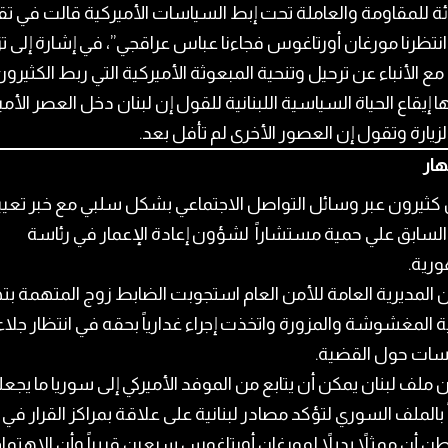
ئة للمقاومة والعاملة تحت إبط السياسات الأميركية قالت في تق
“انتظرنا مورغان أورتاغوس فجاءنا عباس عراقجي”، في إشارة إلى ت
ة مع الأنباء عن ترحيل وتنحية المبعوثة الأميركية التي ربط الكثيرو
تها إيقاع الحياة السياسية اللبنانية للقول إن لبنان دخل العصر الأمي
الزيارة وتقول إن العصور الأخرى لم تأفل بعد.
هار
 كثيرون عبر وسائل التواصل الاجتماعي بشكل سلبي مع خبر تعي
 السابق علي حمية مستشاراً لشؤون إعادة الإعمار في رئاسة
ورية.
ن المديرية العامة للأمن العام استجوبت الضابط زوج المتهمة ب
ة المغشوشة والمزورة واتخذت إجراء غدارياً بحقه في انتظار جلاء
بسات حول القضية.
ن ملف لبنان يمكن أن يتابع من الموفد الأميركي إلى سوريا ما يجعل
 بالملف السوري لتؤكد مصادر لبنانية على علاقة بمراكز القرار في
 أن ممثلاً بديلاً لمورغان أورتاغوس سيعين قريباً وأن الاهتما