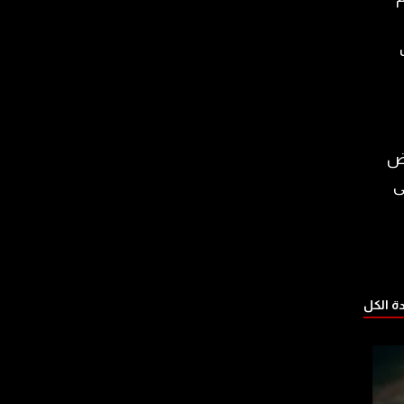
عض
ى
 الكل