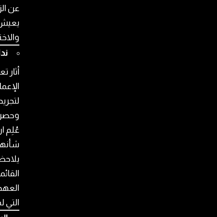
عن الز
يعيش 
والاخ
ند
أثار ت
الإعم
لتجريد
وحصر 
عُلِم 
شأنها 
يلاحظ 
القائم
العهد 
التي لم