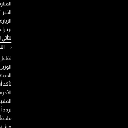
المناو
الخبر 
الزيار
بزيارا
لتأتي 
الن
تفاعل
الوزير
الجمه
تأكد أ
الأدوي
الملا
تردد أ
ملحقاً
واشنطن