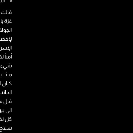
الب
قالت م
غزة با
الجولا
لإخضاع
الإسرا
أمناً 
شيء مش
مشابه
كيان ا
الجانب 
قال مص
الى بي
كل نظر
سلاح 