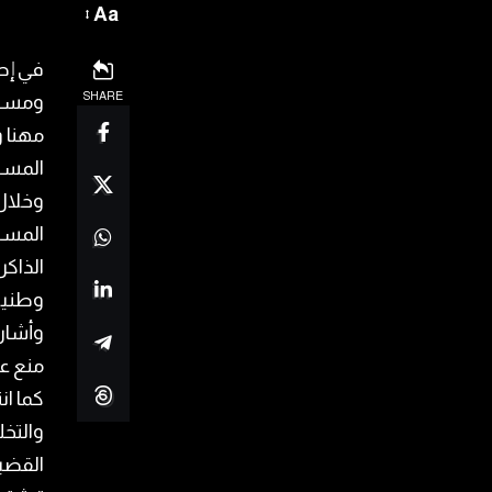
Aa
SHARE
ومسيرة
مهنا و
المسل
وخلال 
المسلس
الذاك
وطنية 
وأشار 
منع ع
كما ان
والتخل
القضي