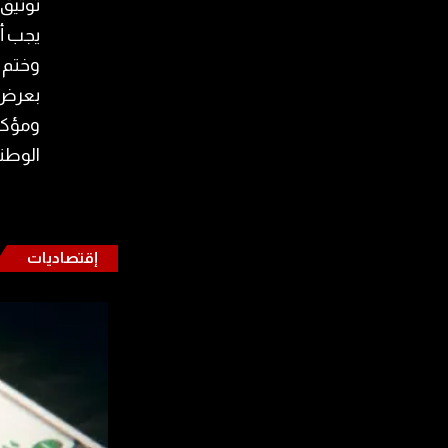
توثيق 
يجب أن
بعرض 
ومؤكد
الوطني
إقتصاديات