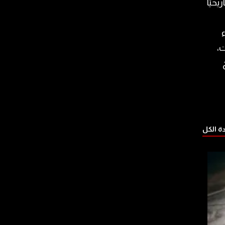
يخيًا
ريء
،
 الكل