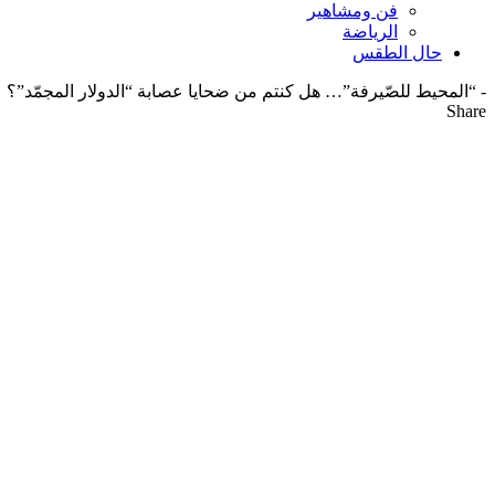
فن ومشاهير
الرياضة
حال الطقس
-
“المحيط للصّيرفة”… هل كنتم من ضحايا عصابة “الدولار المجمّد”؟
Share