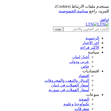
نستخدم ملفات الارتباط (Cookies).
للمزيد، راجع
سياسة الخصوصية
.
اوافق
الرئيسية
آخر الأخبار
الأكثر قراءة
سياسة
أخبار لبنان
عربي ودولي
خاص
اقتصاديات
إقتصاد
الدولار والذهب والمحروقات
أسعار العملات في لبنان
أسعار العملات في سورية
منوعات
الصحة
تكنولوجيا وعلوم
متفرقات