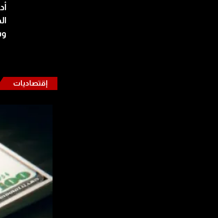
أد
ال
وس
إقتصاديات