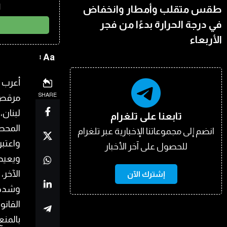
ا
طقس متقلب وأمطار وانخفاض
في درجة الحرارة بدءًا من فجر
الأربعاء
Aa
أعرب ا
SHARE
مرقص 
لبنان،
تابعنا على تلغرام
المحطا
انضم إلى مجموعاتنا الإخبارية عبر تلغرام
واعتبر
للحصول على آخر الأخبار
ويعيدن
الآخر،
إشترك الآن
وشدد 
القانو
بالمنع 