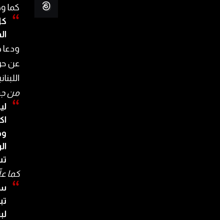
كما وج
كل
ال
ودعا ج
عن حري
اللبنا
من جهت
لي
اك
وظ
ال
تس
كما عل
سخ
تب
لب