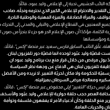
ّه النائب الحشيمي تحية إلى الإعلامي وليد عبود، قائلاً:
 التقدير والاحترام للإعلامي الكبير الذي نحترمه ونجلّه، صاحب
مواقف، والمرآة الصادقة، والميزة المهنية والوطنية النادرة.
ميع المعنيين في القطاع الإعلامي والنيابي والمدني إلى التحرك دف
ة الكلمة، مؤكدًا أن صون الإعلام الحر هو جزء لا يتجزأ من صون ا
نية ومؤسساتها.
ه، علّق النائب السابق فارس سعيد عبر منصة “إكس”، قائلاً:
ست قضيّة وليد عبّود لوحده انما قضيّة دور تلفزيون لبنان.
دّ بول مرقص من خلال قرار منع بث برنامج وليد عبود ان
يفة تلفزيون لبنان هي الدفاع عن وجهة نظر السياسة
رسميّة للحكومة ولا مكان لحريّة التعبير. لا نريده ومن الأفضل
كيره ومعالجة مرضى السرطان بميزانيته.
ّق ئيس حركة “التغيير” إيلي محفوض عبر منصة “إكس” ، قائلاً:
افة العصر حجب حلقة حوارية للإعلامي وليد عبّود والأسخف
رير منع الحلقة وكأن أدعياء الأمر لا يفقهون فلسفة وتوأمة
نان والحريات العامة.