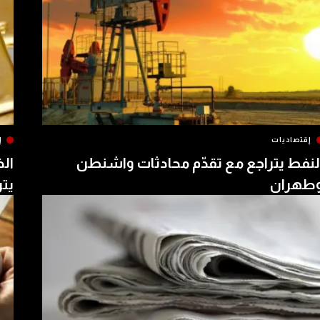
إقتصاديات
إ
لنفط يتراجع مع تقدّم محادثات واشنطن
الذ
طهران
يتر