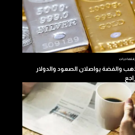
قتصاديات
هب والفضة يواصلان الصعود والدولار
اجع