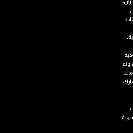
ران،
ي
قاط
ة،
دية
 ولم
مات.
شارك
ت
سوية