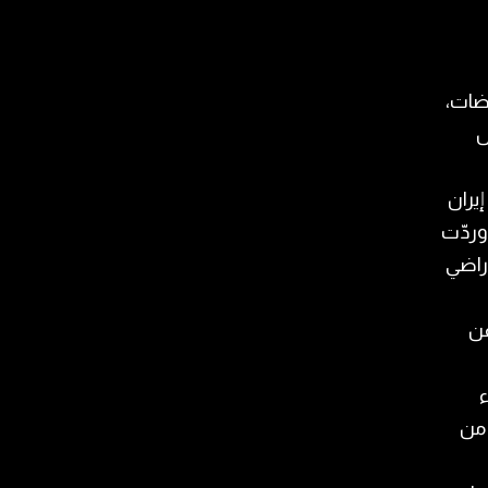
ضات،
ل
يران
وردّت
راضي
عن
ا جرّاء
 من