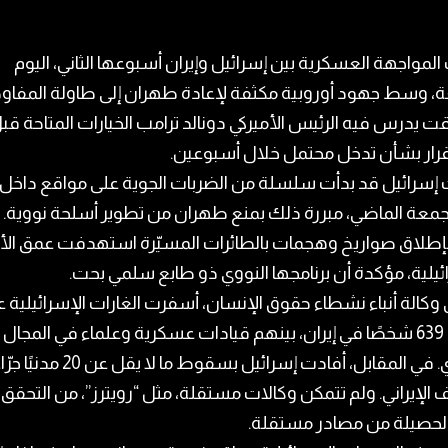
لمواجهة العسكرية بين إسرائيل وإيران أسبوعها الثاني، اليوم
ة، وسط جهود أوروبية مكثفة لإعادة طهران إلى طاولة المفاو
 يدرس فيه الرئيس الأميركي دونالد ترامب الخيارات المتاحة قب
قرار بشأن تدخل محتمل خلال أسبوعين.
إسرائيل قد بدأت سلسلة من الضربات الجوية على مواقع داخل إ
جمعة الماضي، مبررة ذلك بمنع طهران من تطوير أسلحة نووية. 
 بإطلاق صواريخ وهجمات بالطائرات المسيّرة استهدفت عمق الأ
ئيلية، مؤكدة أن برنامجها النووي ذو طابع سلمي بحت.
كالة أنباء نشطاء حقوق الإنسان، أسفرت الغارات الإسرائيلية 
مقتل 639 شخصًا في إيران، بينهم قيادات عسكرية وعلماء في المجال
النووي. في المقابل، أفادت إسرائيل بسقوط ما لا يقل عن 20 مدنيً
الإيراني. ولم تتمكن وكالات مستقلة، مثل “رويترز”، من التحقق
لحصيلة من مصادر مستقلة.