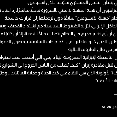
ئي بشأن التدخل العسكري سيُتخذ خلال أسبوعين.
راقبون أن هذه المهلة لا تعني بالضرورة تدخلاً مباشرًا، إذ اعتاد 
م “مهلة الأسبوعين” سابقًا دون ترجمتها إلى قرارات حاسمة.
داخل الإيراني، تتزايد الضغوط السياسية مع اشتداد القصف. ويع
 أن أي تغيير جذري في النظام يتطلب حراكًا شعبيًا، إلا أن كثيرًا م
ين، الذين كانوا فاعلين في الاحتجاجات السابقة، يرفضون الدعوا
ر في ظل الظروف الحالية.
الناشطة الإيرانية المعروفة أتينا دايمي، التي أمضت ست سنو
قبل مغادرة إيران: “كيف يُطلب من الناس الخروج إلى الشوارع 
 الأولوية الآن هي البقاء على قيد الحياة وحماية العائلات… وحت
ات الأليفة”.
در:
cnbc