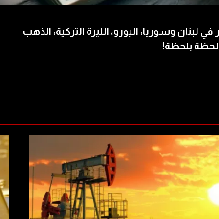
 في لبنان وسوريا، اليورو، الليرة التركية، الذهب
لحظة بلحظة!