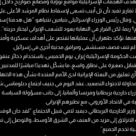
دف الهجمات الإسرائيلية مواقع نووية ومصانع صواريخ داخل إي
قارير تفيد بأن تل أبيب تسعى لإسقاط نظام المرشد الأعلى عل
. وقال رئيس الوزراء الإسرائيلي بنيامين نتنياهو: “هل هدفنا إس
؟ ربما، لكن القرار في النهاية يعود للشعب الإيراني ليختار حريته”.
تها، تؤكد طهران أن عملياتها تقتصر على أهداف عسكرية وأمني
 لم تنف قصف مستشفى ومرافق مدنية أخرى في إسرائيل.
 الحكومة الإسرائيلية إيران، يوم الخميس، باستخدام ذخائر عنقو
نابل صغيرة على نطاق واسع، ما يشكّل تهديدًا مباشرًا للمدنيين.
ي تعليق من البعثة الإيرانية لدى الأمم المتحدة بشأن هذه الاتها
اولة لاحتواء التصعيد، عقد اليوم في جنيف اجتماع دبلوماسي 
راء خارجية بريطانيا وفرنسا وألمانيا، إلى جانب مسؤولة السياسة
ية في الاتحاد الأوروبي، مع نظيرهم الإيراني.
زير الخارجية البريطاني ديفيد لامي قبيل الاجتماع: “لقد حان الوق
لانزلاق إلى مزيد من العنف في الشرق الأوسط، والتوصل إلى ت
ة تخدم الجميع”.