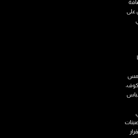
ضافة
 على
 أمس
كوف،
 عباس
ي
صينات
رار