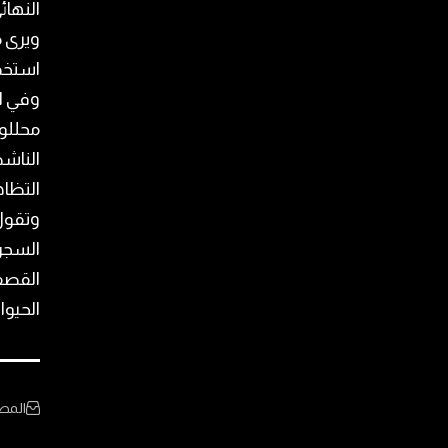
النها
ويرى م
استخدا
وفي ال
محللون
الناشط
التظاه
وتقول 
السجن 
القصف؟
الحيوان
المص