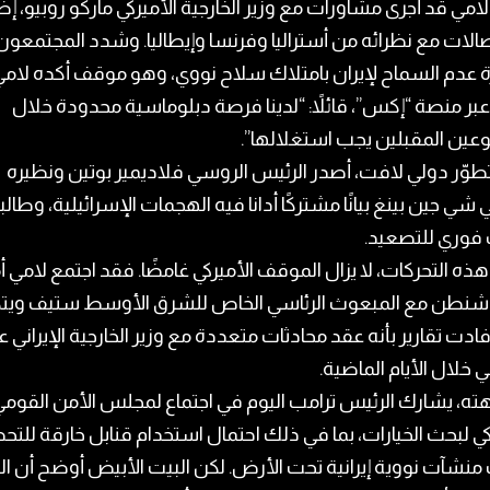
امي قد أجرى مشاورات مع وزير الخارجية الأميركي ماركو روبيو، إ
صالات مع نظرائه من أستراليا وفرنسا وإيطاليا. وشدد المجتمعون
 عدم السماح لإيران بامتلاك سلاح نووي، وهو موقف أكده لامي
 عبر منصة “إكس”، قائلاً: “لدينا فرصة دبلوماسية محدودة خلال
عين المقبلين يجب استغلالها”.
وّر دولي لافت، أصدر الرئيس الروسي فلاديمير بوتين ونظيره
 شي جين بينغ بيانًا مشتركًا أدانا فيه الهجمات الإسرائيلية، وطالبا
فوري للتصعيد.
ذه التحركات، لا يزال الموقف الأميركي غامضًا. فقد اجتمع لامي
شنطن مع المبعوث الرئاسي الخاص للشرق الأوسط ستيف ويت
فادت تقارير بأنه عقد محادثات متعددة مع وزير الخارجية الإيراني
 خلال الأيام الماضية.
ته، يشارك الرئيس ترامب اليوم في اجتماع لمجلس الأمن القوم
كي لبحث الخيارات، بما في ذلك احتمال استخدام قنابل خارقة للتح
نشآت نووية إيرانية تحت الأرض. لكن البيت الأبيض أوضح أن الق