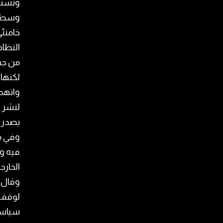
وتسته
وسط ت
خامنئي
النظام
من جه
لكنها
واتهمت
لنشر ق
يصدر أ
وفي مح
فيه وز
الخارج
وقال و
لوقف ا
سياسي