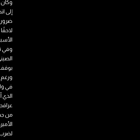
وكان ل
إلى ات
ضرورة
لاحقًا
الأسبو
وفي تط
الصيني
بوقف 
ورغم ه
في وا
الذي أ
عراقجي
من جه
الأمير
لضرب م