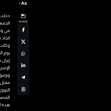
Aa
دخلت ا
SHARE
الجمع
في وقت
اتخاذ 
وكانت 
يوم ال
إيران
الإسرا
ووفق و
القصف 
هذه ا