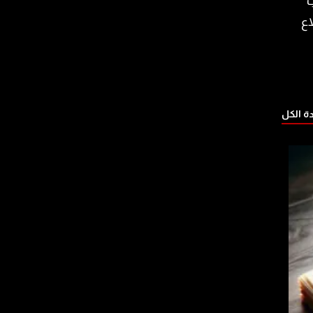
ب
اع
 الكل