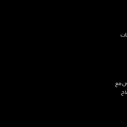
ات
ون مع
اح