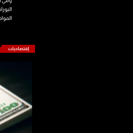
وفي تص
اليورا
المواجهة 
إقتصاديات