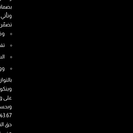
بضمانا
وتأتي 
تضمّن
وق
تقد
ال
وو
بالتوا
ويتكو
على و
وبحسب
7%
حق ال