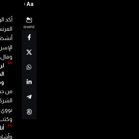
Aa
أكد ال
SHARE
الفرنس
أنشطته
الإسرا
وقال ب
لن
ال
وط
من جه
الشركا
نووي ه
وكتب 
أن
وأشار 