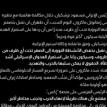
رئيس الإيراني مسعود بزشكيان، خلال مكالمة هاتفية مع نظيره
ي إيمانويل ماكرون، اليوم السبت، أن طهران لن تقبل بتصفير
ا النووية تحت أي ظرف، محذرًا من أن ردها على استمرار الهجم
ئيلية سيكون “أكثر قوة وحزماً”.
زشكيان، وفق ما نقلته وكالة
تسنيم
الإيرانية:
 نقبل بخفض الأنشطة النووية إلى الصفر تحت أي ظرف من
ظروف، وسيكون ردّنا على استمرار العدوان الإسرائيلي أشد
أة. الحقوق لا يمكن سلبها بالحرب والتهديد.
ته، شدد ماكرون على ضرورة تسريع المسار الدبلوماسي بالتعا
ء الأوروبيين، مؤكداً أن تجنّب التصعيد ومخاطر امتلاك إيران لسل
و أولوية ملحّة.
الرئيس الفرنسي على منصة “إكس”:
ا مقتنع بأن هناك طريقًا لإنهاء الحرب وتجنب مخاطر أكبر.
ماكرون إلى مخاوفه العميقة من البرنامج النووي الإيراني، مطالبًا