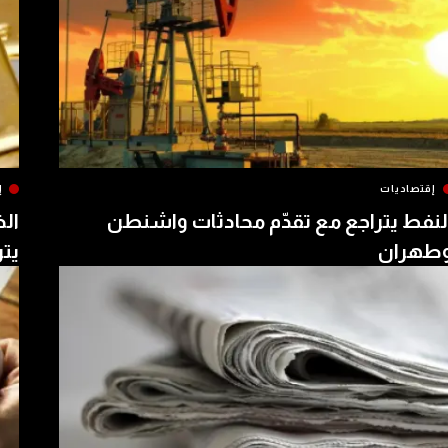
إقتصاديات
إ
لنفط يتراجع مع تقدّم محادثات واشنطن
الذ
طهران
يتر