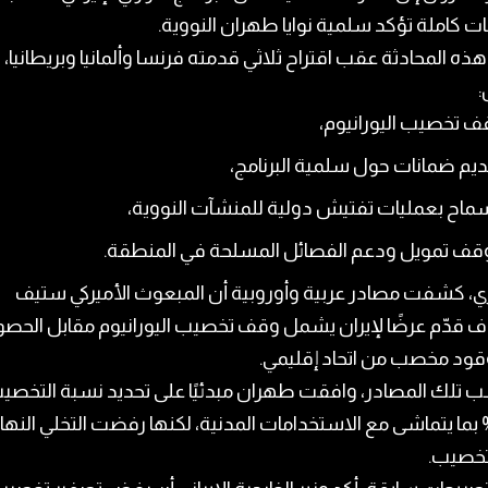
ت كاملة تؤكد سلمية نوايا طهران النووية.
هذه المحادثة عقب اقتراح ثلاثي قدمته فرنسا وألمانيا وبريطانيا،
:
ف تخصيب اليورانيوم،
يم ضمانات حول سلمية البرنامج،
سماح بعمليات تفتيش دولية للمنشآت النووية،
قف تمويل ودعم الفصائل المسلحة في المنطقة.
زي، كشفت مصادر عربية وأوروبية أن المبعوث الأميركي ستيف
ف قدّم عرضًا لإيران يشمل وقف تخصيب اليورانيوم مقابل الحص
قود مخصب من اتحاد إقليمي.
 تلك المصادر، وافقت طهران مبدئيًا على تحديد نسبة التخصي
3.6 بما يتماشى مع الاستخدامات المدنية، لكنها رفضت التخلي النه
تخصيب.