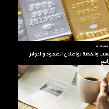
قتصاديات
هب والفضة يواصلان الصعود والدولار
اجع