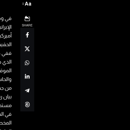
Aa
في وقت
SHARE
الإيرا
أميرك
الحقيق
ففي ح
الذي ط
الموقع
والحا
من جهت
بيان ر
مستمر
في الم
المخص