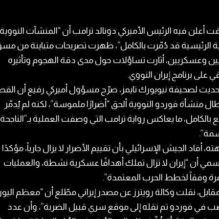
 أعلن فيه الرئيس الأميركي دونالد ترامب أن “المنشآت النووية
نية الرئيسية قد دُمّرت بالكامل”، ظهرت تصريحات متباينة من مس
يين وعسكريين، أثارت تساؤلات حول مدى دقة الهجوم وتأثيره
ي على برنامج إيران النووي.
ديث لصحيفة نيويورك تايمز، صرّح مسؤول أميركي رفيع أن الق
ال منشأة فوردو النووية ألحق “أضرارًا ملموسة”، لكنه لم يُدمّر
 بالكامل، ما يعاكس رواية ترامب التي وصفت العملية بـ”الناجحة
سمة”.
ه، أفاد الجيش الإسرائيلي بأن تقييم الأضرار لا يزال جارياً، مؤكدًا
سمي أن “إيران لا تزال تملك أهدافًا عسكرية نشطة، والعمليات
ة وفقاً لخطط الحرب المعتمدة”.
قابل، نقلت وكالة رويترز عن مصدر إيراني مطّلع أن “معظم اليور
ب في فوردو تم نقله إلى موقع سري قبيل الضربة”، وأن عدد