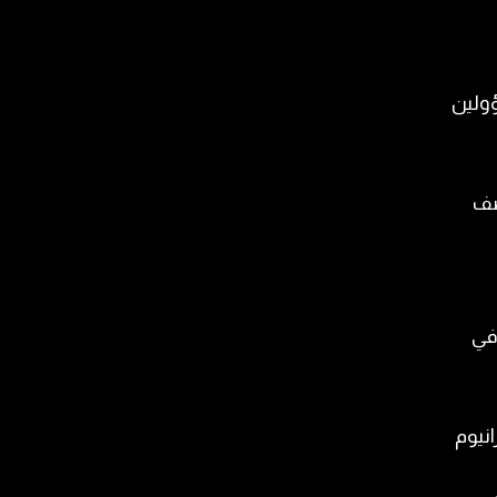
ؤولين
صف
 في
انيوم