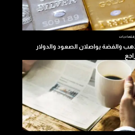
قتصاديات
هب والفضة يواصلان الصعود والدولار
اجع