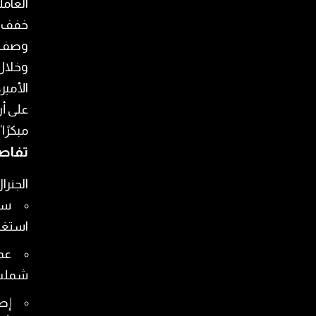
العامل
خفف م
وصف هذ
وخلال 
الأمير
على أن
مبكرًا”
تفاصي
الجنر
استغرقت 18 سا
شملت 