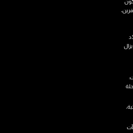
كون
فرين،
ّد
يزال
:
 رحلة
طائرة أميركية،
آت