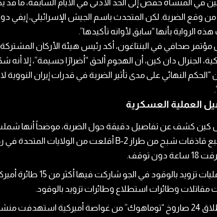
ين في المنشأة خُفّض إلى الحد الأدنى في الأيام السابقة، ما قد ي
ن وقع الضربة. لكن المتحدث باسم الجيش الإسرائيلي، إيفي دو
ه الرواية بأنها “سابق لأوانه تأكيدها”.
مؤتمر صحافي في البنتاغون، أكد رئيس هيئة الأركان المشتركة
كية، الجنرال دان كين، أن الهجوم ألحق “أضرارًا جسيمة”، إلا أنه شد
 “الحكم النهائي على مدى تأثير الضربة في قدرات إيران النووية لا 
.
ل العملية العسكرية
ال كين كشف عن تفاصيل دقيقة حول الضربة، موضحاً أنها شملت
سبع قاذفات شبح من طراز B-2 أقلعت من الولايات المتحدة في
عة دون توقف.
عمليات تزويد بالوقود في الجو شاركت فيها أكثر من 15 
مقاتلات وطائرات استطلاع وطائرات تزويد بالوقود.
إطلاق 24 صاروخ “توماهوك” من غواصة أميركية استهدفت منش