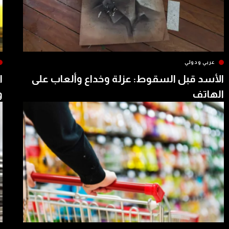
عربي ودولي
الأسد قبل السقوط: عزلة وخداع وألعاب على
ا
الهاتف
و