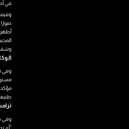
في أص
وفيما 
صورًا 
أظهرت
المحيط
وشقوق
الوكا
وفي تط
مستوي
مؤكدة 
طبيعي
ترامب
وفي خت
“أي رد