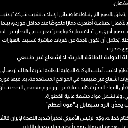
فهان.
يتعلق بالصور التي تداولتها وسائل الإعلام، نشرت شركة “بلانيت 
بالأقمار الصناعية أظهرت دمارًا ملحوظًا عند مداخل فوردو، بينما
 صور أخرى من “ماكسمار تكنولوجيز” تغيرات في التضاريس الجب
ة، يُحتمل أن تكون ناجمة عن ضربات مباشرة تسببت بانهيارات
 صخرية.
لة الدولية للطاقة الذرية: لا إشعاع غير طبيعي
وّر لافت، أعلنت الوكالة الدولية للطاقة الذرية أنها لم ترصد أي
ات إشعاع غير طبيعية في المواقع المستهدفة، بما فيها فورد
أن المواد المخزّنة كانت عبارة عن يورانيوم منخفض التخصيب أو
، ولا تشمل مواد مشعة عالية الخطورة.
 يحذّر: الرد سيقابل بـ”قوة أعظم”
ام خطابه، وجّه الرئيس الأميركي تحذيراً شديد اللهجة لإيران قائلاً:
 على هجومنا سيقابل بقوة أعظم مما شهدناه الليلة.”