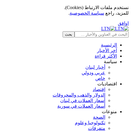
نستخدم ملفات الارتباط (Cookies).
للمزيد، راجع
سياسة الخصوصية
.
اوافق
الرئيسية
آخر الأخبار
الأكثر قراءة
سياسة
أخبار لبنان
عربي ودولي
خاص
اقتصاديات
إقتصاد
الدولار والذهب والمحروقات
أسعار العملات في لبنان
أسعار العملات في سورية
منوعات
الصحة
تكنولوجيا وعلوم
متفرقات