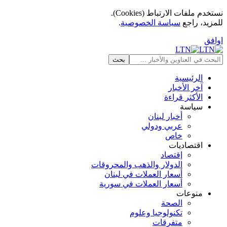
نستخدم ملفات الارتباط (Cookies).
للمزيد، راجع
سياسة الخصوصية
.
اوافق
الرئيسية
آخر الأخبار
الأكثر قراءة
سياسة
أخبار لبنان
عربي ودولي
خاص
اقتصاديات
إقتصاد
الدولار والذهب والمحروقات
أسعار العملات في لبنان
أسعار العملات في سورية
منوعات
الصحة
تكنولوجيا وعلوم
متفرقات