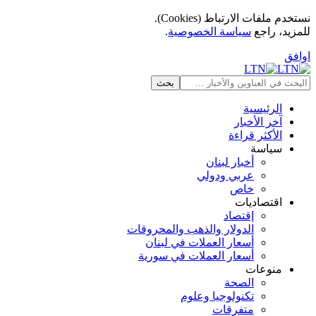
نستخدم ملفات الارتباط (Cookies).
للمزيد، راجع
سياسة الخصوصية
.
اوافق
الرئيسية
آخر الأخبار
الأكثر قراءة
سياسة
أخبار لبنان
عربي ودولي
خاص
اقتصاديات
إقتصاد
الدولار والذهب والمحروقات
أسعار العملات في لبنان
أسعار العملات في سورية
منوعات
الصحة
تكنولوجيا وعلوم
متفرقات