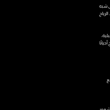
ى شبه
لرياح
لية،
يانًا
ع
لشعور