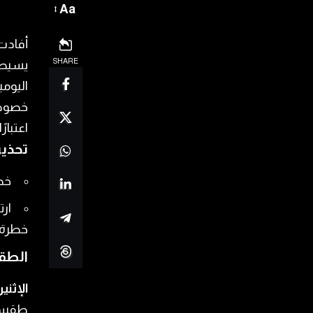
Aa
أفادت 
SHARE
يسيطر
اليومي
خصوصً
اعتبارً
تحذير
خطر
ارت
خطرة.
الطق
الإثني
طقس ص