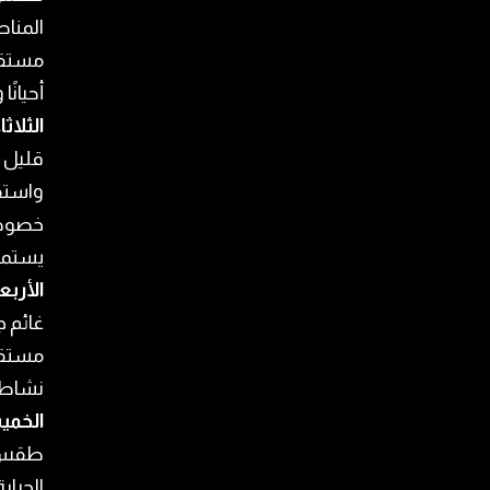
المناط
مستقرة
أحيانً
الثلاثا
قليل ا
واستقر
يستمر
الأربع
غائم ج
مستقرة
نشاط ف
الخمي
طقس ق
الحرار