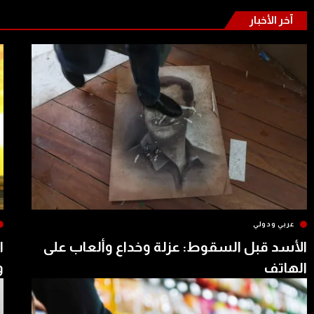
آخر الأخبار
عربي ودولي
الأسد قبل السقوط: عزلة وخداع وألعاب على
ا
الهاتف
و