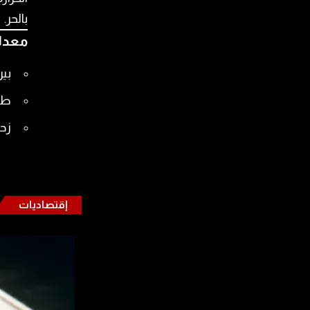
بالحر.
معدلا
بيروت
طراب
زحلة 
إقتصاديات