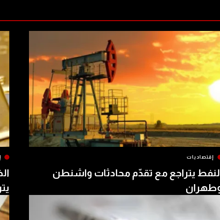
إقتصاديات
إ
لنفط يتراجع مع تقدّم محادثات واشنطن
الذ
طهران
يتر